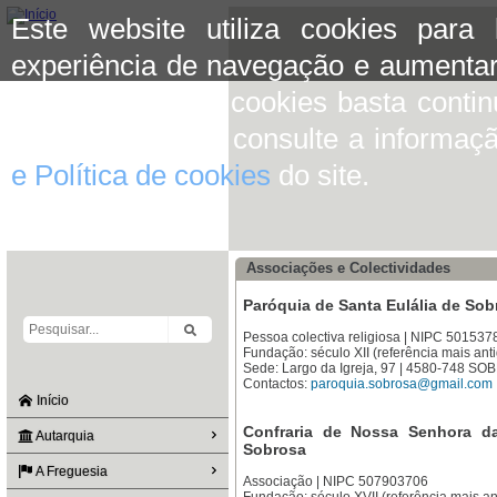
Este website utiliza cookies para
experiência de navegação e aumentar
aceitar o uso de cookies basta conti
mais informação consulte a informaç
e Política de cookies
do site.
Associações e Colectividades
Paróquia de Santa Eulália de Sob
Pessoa colectiva religiosa | NIPC 501537
Fundação: século XII (referência mais ant
Sede: Largo da Igreja, 97 | 4580-748 S
Contactos:
paroquia.sobrosa@gmail.com
Início
Confraria de Nossa Senhora d
Autarquia
Sobrosa
A Freguesia
Associação | NIPC 507903706