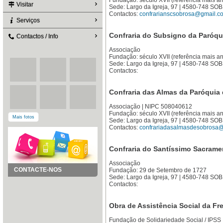
Fundação: século XVII (referência mais an
Visitar
Sede: Largo da Igreja, 97 | 4580-748 S
Contactos:
confrarianscsobrosa@gmail.c
Serviços
Confraria do Subsigno da Paróqu
Contactos / Info
Associação
Fundação: século XVII (referência mais an
Sede: Largo da Igreja, 97 | 4580-748 S
Contactos:
Confraria das Almas da Paróquia 
Associação | NIPC 508040612
Fundação: século XVII (referência mais an
Mais fotos
Sede: Largo da Igreja, 97 | 4580-748 S
Contactos:
confrariadasalmasdesobrosa
Confraria do Santíssimo Sacrame
Associação
CONTACTE-NOS
Fundação: 29 de Setembro de 1727
Sede: Largo da Igreja, 97 | 4580-748 S
Contactos:
Obra de Assistência Social da F
Fundação de Solidariedade Social / IPS