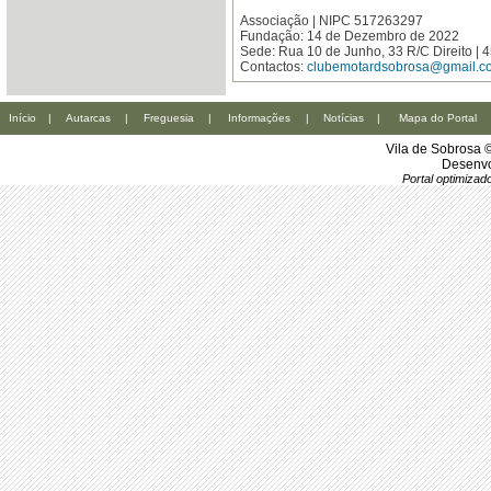
Associação | NIPC 517263297
Fundação: 14 de Dezembro de 2022
Sede: Rua 10 de Junho, 33 R/C Direito 
Contactos:
clubemotardsobrosa@gmail.c
Início
|
Autarcas
|
Freguesia
|
Informações
|
Notícias
|
Mapa do Portal
Vila de Sobrosa 
Desenvo
Portal optimiza