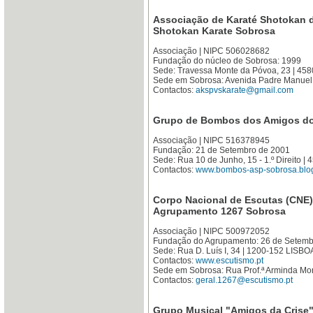
Associação de Karaté Shotokan d
Shotokan Karate Sobrosa
Associação | NIPC 506028682
Fundação do núcleo de Sobrosa: 1999
Sede: Travessa Monte da Póvoa, 23 | 4
Sede em Sobrosa: Avenida Padre Manuel
Contactos:
akspvskarate@gmail.com
Grupo de Bombos dos Amigos do 
Associação | NIPC 516378945
Fundação: 21 de Setembro de 2001
Sede: Rua 10 de Junho, 15 - 1.º Direito
Contactos:
www.bombos-asp-sobrosa.blo
Corpo Nacional de Escutas (CNE)
Agrupamento 1267 Sobrosa
Associação | NIPC 500972052
Fundação do Agrupamento: 26 de Setemb
Sede: Rua D. Luís I, 34 | 1200-152 LISBO
Contactos:
www.escutismo.pt
Sede em Sobrosa: Rua Prof.ª Arminda Mo
Contactos:
geral.1267@escutismo.pt
Grupo Musical "Amigos da Crise