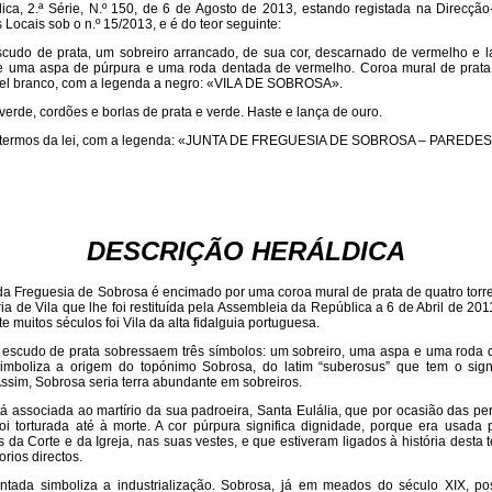
ica, 2.ª Série, N.º 150, de 6 de Agosto de 2013, estando registada na Direcção
 Locais sob o n.º 15/2013, e é do teor seguinte:
scudo de prata, um sobreiro arrancado, de sua cor, descarnado de vermelho e 
re uma aspa de púrpura e uma roda dentada de vermelho. Coroa mural de prata
istel branco, com a legenda a negro: «VILA DE SOBROSA».
verde, cordões e borlas de prata e verde. Haste e lança de ouro.
 termos da lei, com a legenda: «JUNTA DE FREGUESIA DE SOBROSA – PAREDES
DESCRIÇÃO HERÁLDICA
da Freguesia de Sobrosa é encimado por uma coroa mural de prata de quatro torre
ia de Vila que lhe foi restituída pela Assembleia da República a 6 de Abril de 20
e muitos séculos foi Vila da alta fidalguia portuguesa.
 escudo de prata sobressaem três símbolos: um sobreiro, uma aspa e uma roda 
simboliza a origem do topónimo Sobrosa, do latim “suberosus” que tem o sign
Assim, Sobrosa seria terra abundante em sobreiros.
á associada ao martírio da sua padroeira, Santa Eulália, que por ocasião das p
oi torturada até à morte. A cor púrpura significa dignidade, porque era usada p
s da Corte e da Igreja, nas suas vestes, e que estiveram ligados à história desta 
rios directos.
ntada simboliza a industrialização. Sobrosa, já em meados do século XIX, p