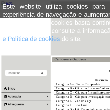
Este website utiliza cookies para
experiência de navegação e aumentar
aceitar o uso de cookies basta conti
mais informação consulte a informaç
e Política de cookies
do site.
Canídeos e Gatídeos
Descrição
Categoria A – Cão de Companhia
Categoria B – Cão com fins económicos
Início
Categoria C – Cão para fins militares, po
Autarquia
Categoria D – Cão para investigação cien
Categoria E – Cão de Caça
A Freguesia
Categoria F – Cão-Guia
Categoria G – Cão Potencialmente perig