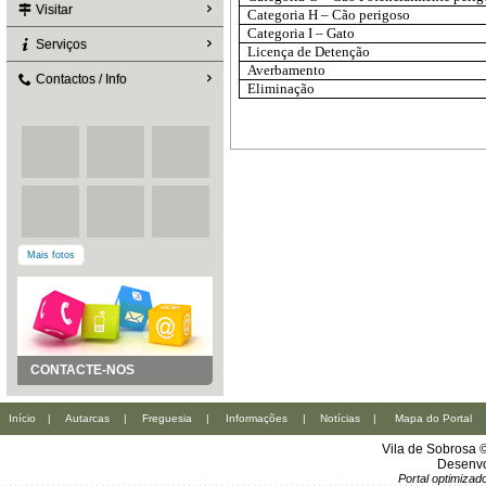
Visitar
Categoria H – Cão perigoso
Categoria I – Gato
Serviços
Licença de Detenção
Averbamento
Contactos / Info
Eliminação
Mais fotos
CONTACTE-NOS
Início
|
Autarcas
|
Freguesia
|
Informações
|
Notícias
|
Mapa do Portal
Vila de Sobrosa 
Desenvo
Portal optimiza