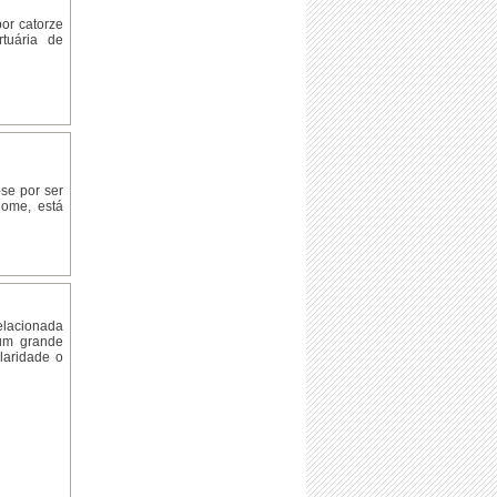
or catorze
tuária de
-se por ser
nome, está
elacionada
 um grande
laridade o