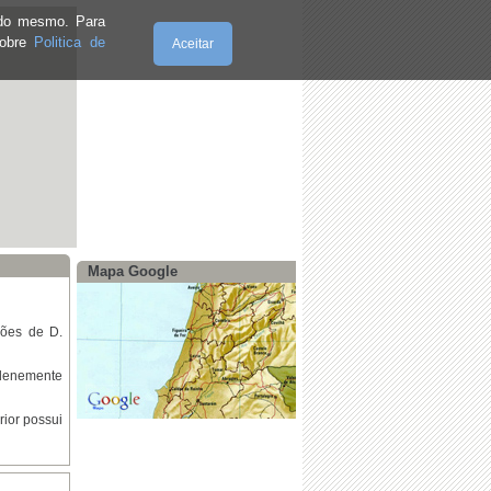
e do mesmo. Para
sobre
Politica de
Aceitar
Sexta-Feira, 07.8.2026
Mapa Google
ções de D.
olenemente
rior possui