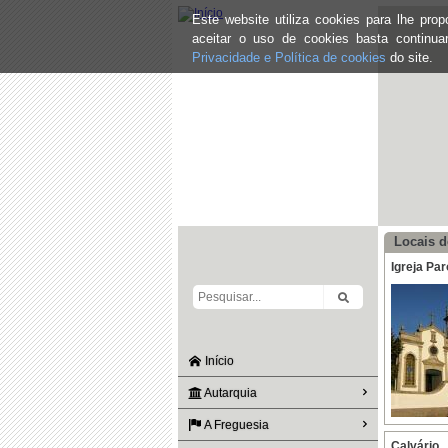
Este website utiliza cookies para lhe pr
aceitar o uso de cookies basta continu
Privacidade e Política de cookies
do site.
Locais d
Igreja Pa
Início
Autarquia
A Freguesia
Calvário