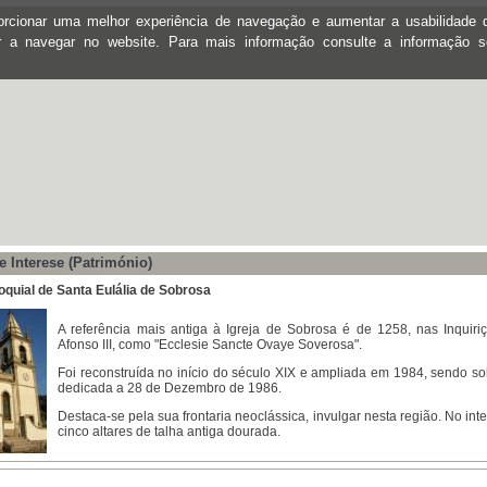
oporcionar uma melhor experiência de navegação e aumentar a usabilidad
ar a navegar no website. Para mais informação consulte a informação 
e Interese (Património)
roquial de Santa Eulália de Sobrosa
A referência mais antiga à Igreja de Sobrosa é de 1258, nas Inquiri
Afonso III, como "Ecclesie Sancte Ovaye Soverosa".
Foi reconstruída no início do século XIX e ampliada em 1984, sendo s
dedicada a 28 de Dezembro de 1986.
Destaca-se pela sua frontaria neoclássica, invulgar nesta região. No inte
cinco altares de talha antiga dourada.