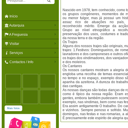
Nascido em 1978, tem conhecido, como t
os grupos congéneres, momentos de m
Início
ou menor fulgor, mas já possui um histo
assaz rico de atuações no país,
Autarquia
reconhecido mérito. Emerge da acçã
Grupo ao nível etnográfico a recol
preservação dos usos, costumes e tradi
A Freguesia
da nossa terra e da região.
Os Trajes
Visitar
Alguns dos nossos trajes são originais, 
trajes: 1.Festivos: Domingueiros, de rome
Serviços
lavradores e dos camponeses e outros ofí
os trajes dos vindimadores, dos varejador
Contactos / Info
e dos moleiros.
Os Cantares
Os nossos cantares mostram a alegria do
engloba uma recolha de temas essencial
no tempo e no espaço, exemplo disso são
apanha da azeitona. A dureza do trabalh
das cantigas.
As nossas danças são todas danças de ro
como é típico da nossa região. Eram e
gentes, embora também pudessem ocorrer 
exemplo, nas vindimas, bem como nas fes
Era assim antigamente O trabalho. Do ca
Mais fotos
e vizinhos. Sempre penoso e sofrido. Mu
domingos, nas festas e nas romarias, a a
É precisamente este espirito de alegria q