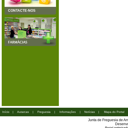
CONTACTE-NOS
Início
|
Autarcas
|
Freguesia
|
Informações
|
Notícias
|
Mapa do Portal
Junta de Freguesia de A
Desenvo
Portal optimiza