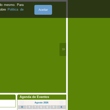
e do mesmo. Para
sobre
Politica de
Aceitar
»
Agenda de Eventos
Agosto 2026
D
S
T
Q
Q
S
S