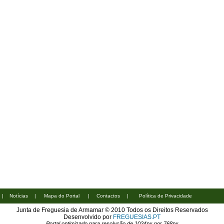
|
Notícias
|
Mapa do Portal
|
Contactos
|
Política de Privacidade
Junta de Freguesia de Armamar © 2010 Todos os Direitos Reservados
Desenvolvido por
FREGUESIAS.PT
Portal optimizado para resolução de 1024px por 768px