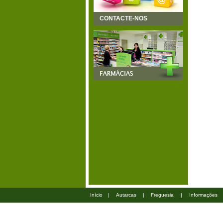
CONTACTE-NOS
Início
|
Autarcas
|
Freguesia
|
Informações