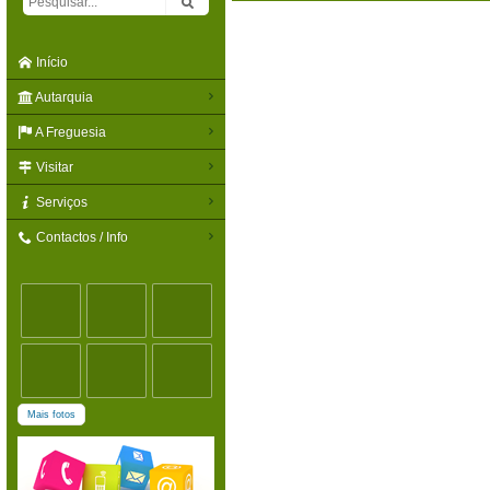
Início
Autarquia
A Freguesia
Visitar
Serviços
Contactos / Info
Mais fotos