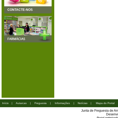
CONTACTE-NOS
Início
|
Autarcas
|
Freguesia
|
Informações
|
Notícias
|
Mapa do Portal
Junta de Freguesia de A
Desenvo
Portal optimiza