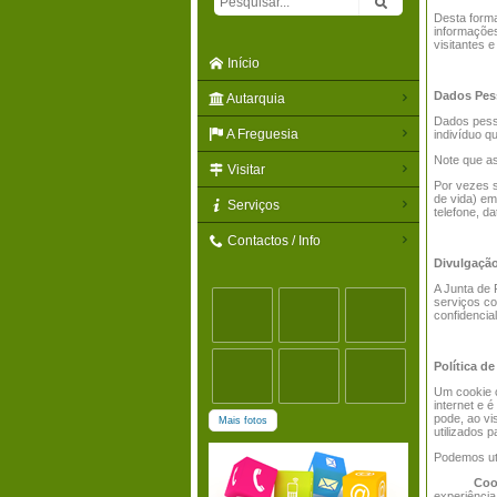
Desta forma
informaçõe
visitantes 
Início
Dados Pes
Autarquia
Dados pesso
A Freguesia
indivíduo q
Note que as
Visitar
Por vezes s
de vida) em
Serviços
telefone, d
Contactos / Info
Divulgação
A Junta de 
serviços co
confidencia
Política d
Um cookie c
internet e 
pode, ao vi
Mais fotos
utilizados 
Podemos uti
Coo
experiência