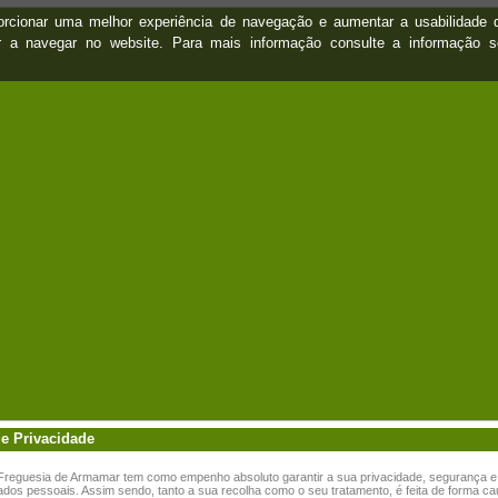
oporcionar uma melhor experiência de navegação e aumentar a usabilidad
ar a navegar no website. Para mais informação consulte a informação 
de Privacidade
 Freguesia de Armamar tem como empenho absoluto garantir a sua privacidade, segurança e
dos pessoais. Assim sendo, tanto a sua recolha como o seu tratamento, é feita de forma ca