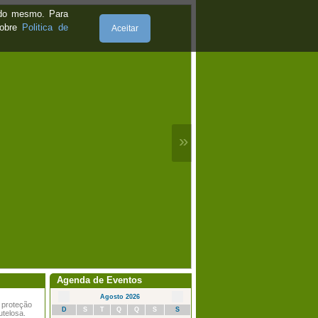
e do mesmo. Para
sobre
Politica de
Aceitar
»
Agenda de Eventos
Agosto 2026
 proteção
D
S
T
Q
Q
S
S
utelosa.