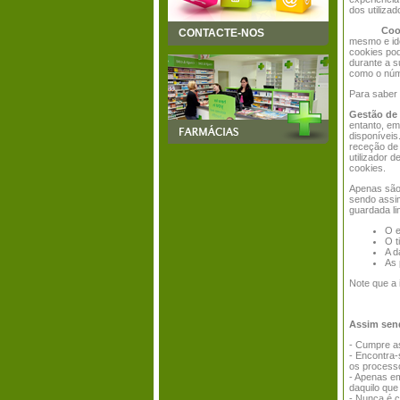
dos utiliza
Coo
CONTACTE-NOS
mesmo e ide
cookies pod
durante a s
como o núme
Para saber 
Gestão de
entanto, em
disponíveis
receção de 
utilizador 
cookies.
Apenas são 
sendo assim
guardada li
O e
O t
A d
As 
Note que a 
Assim send
- Cumpre a
- Encontra-
os process
- Apenas em
daquilo que
- Nunca é c