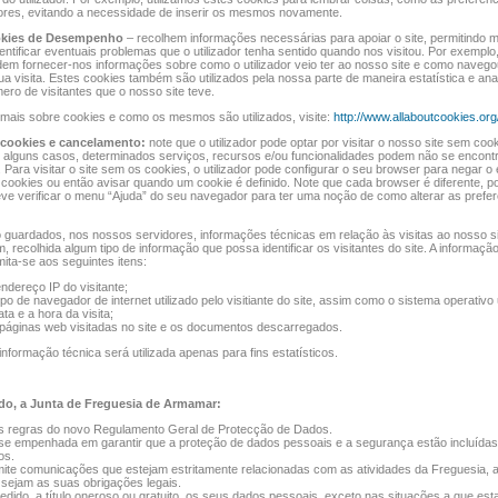
dores, evitando a necessidade de inserir os mesmos novamente.
kies de Desempenho
– recolhem informações necessárias para apoiar o site, permitindo m
ntificar eventuais problemas que o utilizador tenha sentido quando nos visitou. Por exemplo
em fornecer-nos informações sobre como o utilizador veio ter ao nosso site e como navego
ua visita. Estes cookies também são utilizados pela nossa parte de maneira estatística e anali
ro de visitantes que o nosso site teve.
mais sobre cookies e como os mesmos são utilizados, visite:
http://www.allaboutcookies.org
 cookies e cancelamento:
note que o utilizador pode optar por visitar o nosso site sem coo
 alguns casos, determinados serviços, recursos e/ou funcionalidades podem não se encont
. Para visitar o site sem os cookies, o utilizador pode configurar o seu browser para negar o 
cookies ou então avisar quando um cookie é definido. Note que cada browser é diferente, po
deve verificar o menu “Ajuda” do seu navegador para ter uma noção de como alterar as prefe
guardados, nos nossos servidores, informações técnicas em relação às visitas ao nosso si
, recolhida algum tipo de informação que possa identificar os visitantes do site. A informaçã
mita-se aos seguintes itens:
ndereço IP do visitante;
ipo de navegador de internet utilizado pelo visitiante do site, assim como o sistema operativo
ata e a hora da visita;
páginas web visitadas no site e os documentos descarregados.
informação técnica será utilizada apenas para fins estatísticos.
o, a Junta de Freguesia de Armamar:
s regras do novo Regulamento Geral de Protecção de Dados.
se empenhada em garantir que a proteção de dados pessoais e a segurança estão incluída
os.
ite comunicações que estejam estritamente relacionadas com as atividades da Freguesia, a
 sejam as suas obrigações legais.
edido, a título oneroso ou gratuito, os seus dados pessoais, exceto nas situações a que es