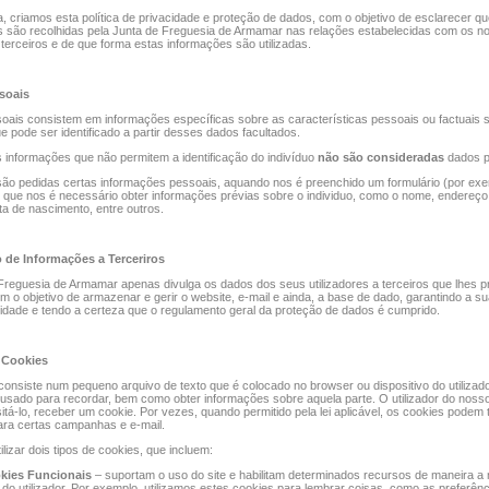
, criamos esta política de privacidade e proteção de dados, com o objetivo de esclarecer q
s são recolhidas pela Junta de Freguesia de Armamar nas relações estabelecidas com os n
e terceiros e de que forma estas informações são utilizadas.
soais
ais consistem em informações específicas sobre as características pessoais ou factuais 
ue pode ser identificado a partir desses dados facultados.
 informações que não permitem a identificação do indivíduo
não são consideradas
dados p
ão pedidas certas informações pessoais, aquando nos é preenchido um formulário (por exe
 que nos é necessário obter informações prévias sobre o individuo, como o nome, endereç
ata de nascimento, entre outros.
 de Informações a Terceriros
Freguesia de Armamar apenas divulga os dados dos seus utilizadores a terceiros que lhes 
m o objetivo de armazenar e gerir o website, e-mail e ainda, a base de dado, garantindo a s
lidade e tendo a certeza que o regulamento geral da proteção de dados é cumprido.
e Cookies
onsiste num pequeno arquivo de texto que é colocado no browser ou dispositivo do utilizad
é usado para recordar, bem como obter informações sobre aquela parte. O utilizador do noss
sitá-lo, receber um cookie. Por vezes, quando permitido pela lei aplicável, os cookies pode
para certas campanhas e e-mail.
lizar dois tipos de cookies, que incluem:
kies Funcionais
– suportam o uso do site e habilitam determinados recursos de maneira a 
 do utilizador. Por exemplo, utilizamos estes cookies para lembrar coisas, como as preferênc