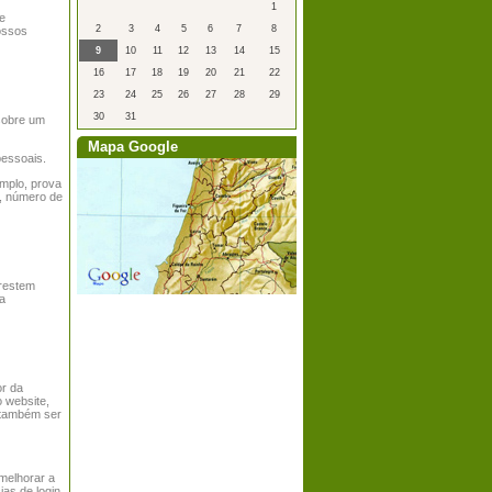
1
ue
2
3
4
5
6
7
8
ossos
9
10
11
12
13
14
15
16
17
18
19
20
21
22
23
24
25
26
27
28
29
30
31
sobre um
Mapa Google
essoais.
mplo, prova
o, número de
prestem
ua
or da
o website,
m também ser
melhorar a
ias de login