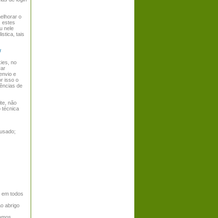
elhorar o
, estes
u nele
stica, tais
/
kies, no
rar
envio e
r isso o
rências de
te, não
o técnica
 usado;
s em todos
o abrigo
tamos