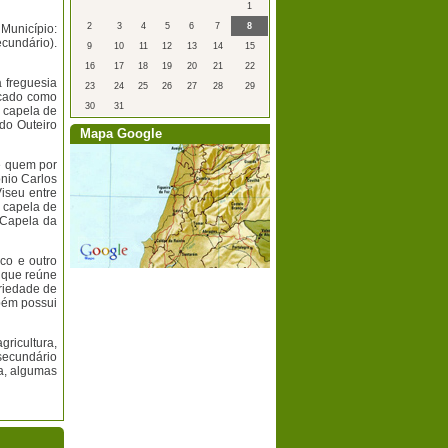
1
2
3
4
5
6
7
8
Município:
ecundário).
9
10
11
12
13
14
15
16
17
18
19
20
21
22
a freguesia
23
24
25
26
27
28
29
icado como
30
31
 capela de
do Outeiro
Mapa Google
e quem por
nio Carlos
iseu entre
 capela de
 Capela da
co e outro
a que reúne
riedade de
bém possui
ricultura,
secundário
a, algumas