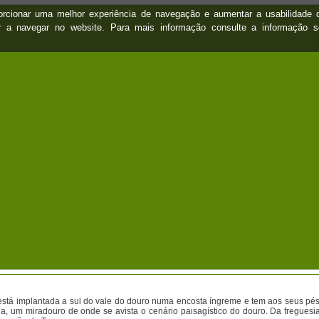
oporcionar uma melhor experiência de navegação e aumentar a usabilidad
ar a navegar no website. Para mais informação consulte a informação 
stá implantada a sul do vale do douro numa encosta íngreme e tem aos seus pés
a, um miradouro de onde se avista o cenário paisagístico do douro. Da freguesi