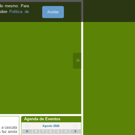
e do mesmo. Para
sobre
Politica de
Aceitar
»
Agenda de Eventos
Agosto 2026
 a cascata
a faz ainda
D
S
T
Q
Q
S
S