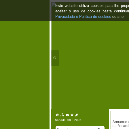
Este website utiliza cookies para lhe pr
aceitar o uso de cookies basta continu
Privacidade e Política de cookies
do site.
«
Sábado, 08.8.2026
Armamar e
da Misarel