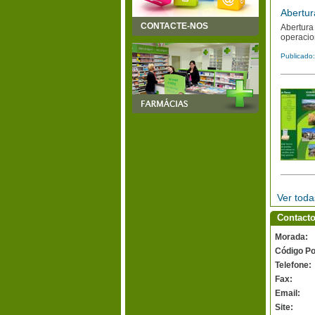
Abertur
CONTACTE-NOS
Abertura
operacio
Publicado
Ver toda
Contacto
Morada:
Código Po
Telefone:
Fax:
Email:
Site: