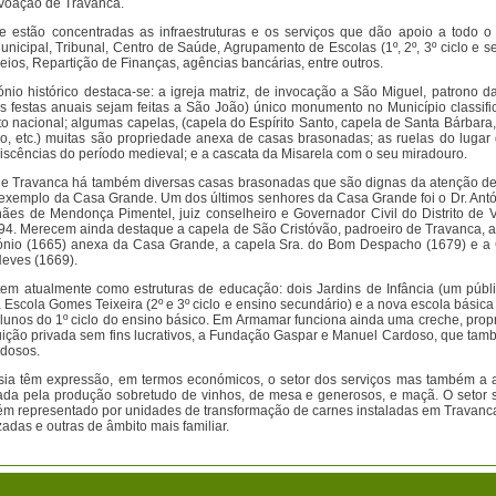
ovoação de Travanca.
e estão concentradas as infraestruturas e os serviços que dão apoio a todo o 
icipal, Tribunal, Centro de Saúde, Agrupamento de Escolas (1º, 2º, 3º ciclo e s
ios, Repartição de Finanças, agências bancárias, entre outros.
nio histórico destaca-se: a igreja matriz, de invocação a São Miguel, patrono d
s festas anuais sejam feitas a São João) único monumento no Município classif
 nacional; algumas capelas, (capela do Espírito Santo, capela de Santa Bárbara,
o, etc.) muitas são propriedade anexa de casas brasonadas; as ruelas do lugar 
iscências do período medieval; e a cascata da Misarela com o seu miradouro.
de Travanca há também diversas casas brasonadas que são dignas da atenção d
, exemplo da Casa Grande. Um dos últimos senhores da Casa Grande foi o Dr. Antó
ães de Mendonça Pimentel, juiz conselheiro e Governador Civil do Distrito de V
94. Merecem ainda destaque a capela de São Cristóvão, padroeiro de Travanca, a
ónio (1665) anexa da Casa Grande, a capela Sra. do Bom Despacho (1679) e a
Neves (1669).
em atualmente como estruturas de educação: dois Jardins de Infância (um públi
a Escola Gomes Teixeira (2º e 3º ciclo e ensino secundário) e a nova escola básic
alunos do 1º ciclo do ensino básico. Em Armamar funciona ainda uma creche, prop
tuição privada sem fins lucrativos, a Fundação Gaspar e Manuel Cardoso, que tam
idosos.
sia têm expressão, em termos económicos, o setor dos serviços mas também a ag
zada pela produção sobretudo de vinhos, de mesa e generosos, e maçã. O setor 
ém representado por unidades de transformação de carnes instaladas em Travanc
izadas e outras de âmbito mais familiar.