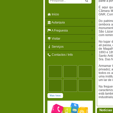
parte a p
É aqui qu
Câmara Mun
Início
GNR, Corre
Do patrimó
Autarquia
(embora a
monumento
A Freguesia
São Lázar
com remin
Visitar
No lugar 
ali passa
Serviços
de Magalh
1893 e 18
Contactos / Info
Santo Ant
Sra. Das 
Armamar t
privado); 
todos os 
uma insti
um lar de 
Na fregue
caracteri
está tamb
Mais fotos
industrial
Notícias