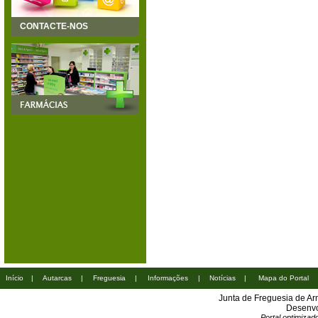
CONTACTE-NOS
Início
|
Autarcas
|
Freguesia
|
Informações
|
Notícias
|
Mapa do Portal
Junta de Freguesia de A
Desenvo
Portal optimiza