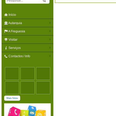
Início
Autarquia
A Freguesia
Visitar
Serviços
Contactos / Info
Mais fotos