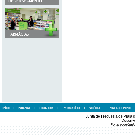
RECENSEAMENTO
Início
|
Autarcas
|
Freguesia
|
Informações
|
Notícias
|
Mapa do Portal
Junta de Freguesia de Praia 
Desenvo
Portal optimiza