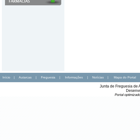
Início
|
Autarcas
|
Freguesia
|
Informações
|
Notícias
|
Mapa do Portal
Junta de Freguesia de 
Desenvo
Portal optimiza