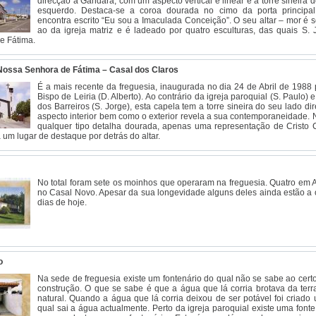
direcção à Gândara, com um aspecto vertical e linear e a torre sineira 
esquerdo. Destaca-se a coroa dourada no cimo da porta principa
encontra escrito “Eu sou a Imaculada Conceição”. O seu altar – mor é 
ao da igreja matriz e é ladeado por quatro esculturas, das quais S. 
e Fátima.
 Nossa Senhora de Fátima – Casal dos Claros
É a mais recente da freguesia, inaugurada no dia 24 de Abril de 1988 
Bispo de Leiria (D. Alberto). Ao contrário da igreja paroquial (S. Paulo) 
dos Barreiros (S. Jorge), esta capela tem a torre sineira do seu lado dir
aspecto interior bem como o exterior revela a sua contemporaneidade. 
qualquer tipo detalha dourada, apenas uma representação de Cristo C
um lugar de destaque por detrás do altar.
No total foram sete os moinhos que operaram na freguesia. Quatro em A
no Casal Novo. Apesar da sua longevidade alguns deles ainda estão a 
dias de hoje.
o
Na sede de freguesia existe um fontenário do qual não se sabe ao cert
construção. O que se sabe é que a água que lá corria brotava da terr
natural. Quando a água que lá corria deixou de ser potável foi criado
qual sai a água actualmente. Perto da igreja paroquial existe uma font