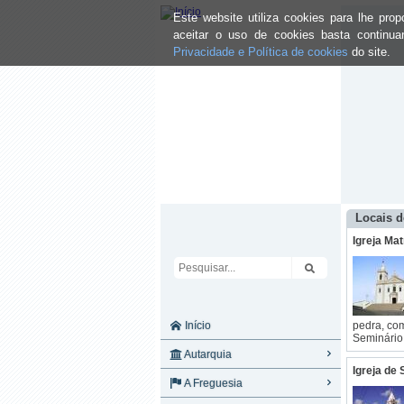
Este website utiliza cookies para lhe pr
aceitar o uso de cookies basta continu
Privacidade e Política de cookies
do site.
Locais d
Igreja Ma
Início
pedra, co
Seminário 
Autarquia
Igreja de
A Freguesia