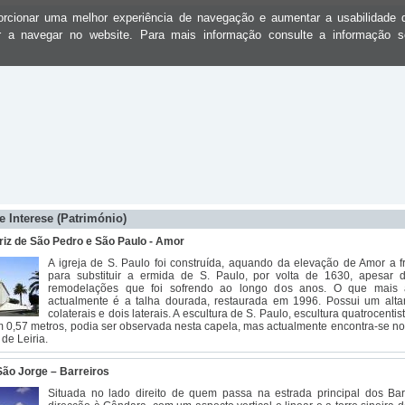
oporcionar uma melhor experiência de navegação e aumentar a usabilidad
ar a navegar no website. Para mais informação consulte a informação 
e Interese (Património)
triz de São Pedro e São Paulo - Amor
A igreja de S. Paulo foi construída, aquando da elevação de Amor a f
para substituir a ermida de S. Paulo, por volta de 1630, apesar 
remodelações que foi sofrendo ao longo dos anos. O que mais a
actualmente é a talha dourada, restaurada em 1996. Possui um altar
colaterais e dois laterais. A escultura de S. Paulo, escultura quatrocentist
m 0,57 metros, podia ser observada nesta capela, mas actualmente encontra-se n
de Leiria.
 São Jorge – Barreiros
Situada no lado direito de quem passa na estrada principal dos Bar