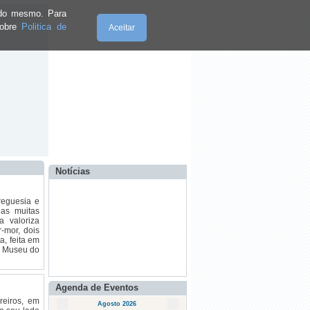
·
Informação
e do mesmo. Para
sobre
Politica de
Aceitar
·
𝐑𝐞𝐜𝐨𝐥𝐡𝐚 𝐝𝐞 𝐥𝐢𝐯𝐫𝐨𝐬
Sábado, 08.8.2026
·
Formação Conduzir e Operar o Trator
Notícias
em Segurança.
reguesia e
das muitas
 valoriza
-mor, dois
a, feita em
o Museu do
·
Informação da ANAFRE sobre Passe
de Antigo Combatente
Agenda de Eventos
·
Pai Natal visitou as Escolas
reiros, em
Agosto 2026