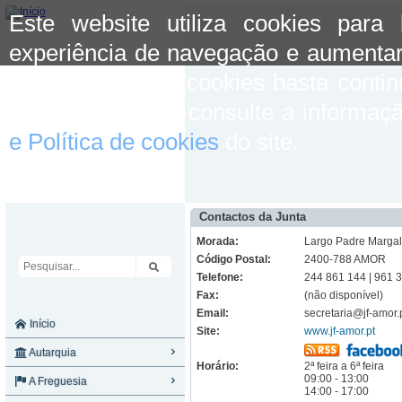
Este website utiliza cookies para
experiência de navegação e aumentar
aceitar o uso de cookies basta conti
mais informação consulte a informaç
e Política de cookies
do site.
Contactos da Junta
Morada:
Largo Padre Margal
Código Postal:
2400-788 AMOR
Telefone:
244 861 144 | 961 
Fax:
(não disponível)
Email:
secretaria@jf-amor
Início
Site:
www.jf-amor.pt
Autarquia
Horário:
2ª feira a 6ª feira
09:00 - 13:00
A Freguesia
14:00 - 17:00