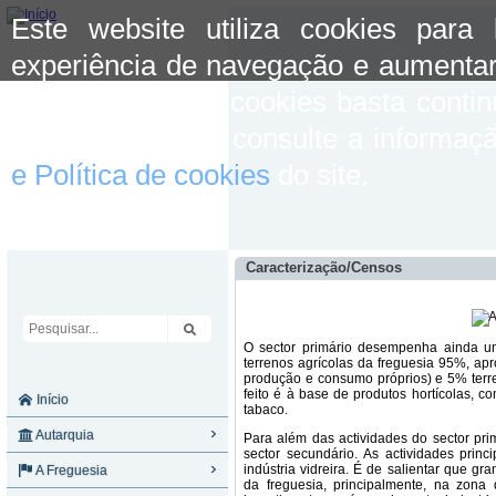
Este website utiliza cookies para
experiência de navegação e aumentar
aceitar o uso de cookies basta conti
mais informação consulte a informaç
e Política de cookies
do site.
Caracterização/Censos
O sector primário desempenha ainda um
terrenos agrícolas da freguesia 95%, ap
produção e consumo próprios) e 5% terr
feito é à base de produtos hortícolas, 
Início
tabaco.
Autarquia
Para além das actividades do sector pr
sector secundário. As actividades princi
indústria vidreira. É de salientar que gr
A Freguesia
da freguesia, principalmente, na zon