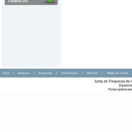
Início
|
Autarcas
|
Freguesia
|
Informações
|
Notícias
|
Mapa do Portal
Junta de Freguesia de 
Desenvo
Portal optimiza