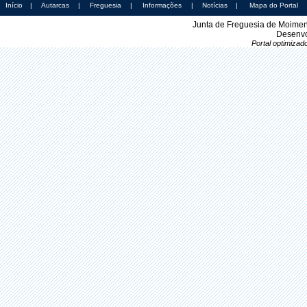
Início
|
Autarcas
|
Freguesia
|
Informações
|
Notícias
|
Mapa do Portal
Junta de Freguesia de Moimen
Desenvo
Portal optimiza