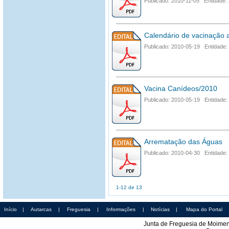
Publicado: 2010-11-05 Entidade: 
Calendário de vacinação 
Publicado: 2010-05-19 Entidade:
Vacina Canídeos/2010
Publicado: 2010-05-19 Entidade:
Arrematação das Águas
Publicado: 2010-04-30 Entidade:
1-12 de 13
Início
|
Autarcas
|
Freguesia
|
Informações
|
Notícias
|
Mapa do Portal
Junta de Freguesia de Moimen