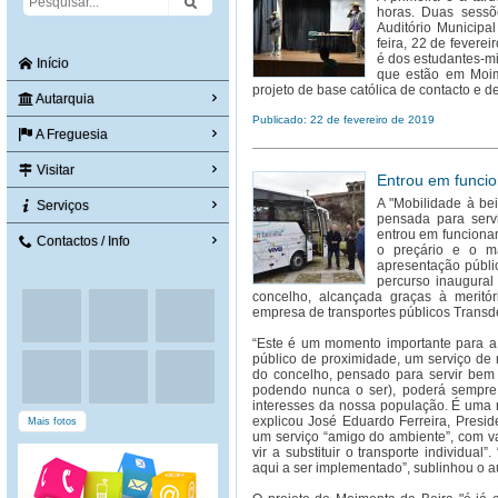
horas. Duas sess
Auditório Municipa
feira, 22 de feverei
é dos estudantes-mi
Início
que estão em Moim
projeto de base católica de contacto e 
Autarquia
Publicado: 22 de fevereiro de 2019
A Freguesia
Visitar
Entrou em funcio
A "Mobilidade à bei
Serviços
pensada para serv
entrou em funcioname
Contactos / Info
o preçário e o m
apresentação públi
percurso inaugural
concelho, alcançada graças à meritór
empresa de transportes públicos Transd
“Este é um momento importante para a 
público de proximidade, um serviço de 
do concelho, pensado para servir bem 
podendo nunca o ser), poderá sempre 
interesses da nossa população. É uma r
explicou José Eduardo Ferreira, Pres
Mais fotos
um serviço “amigo do ambiente”, com va
vir a substituir o transporte individua
aqui a ser implementado”, sublinhou o a