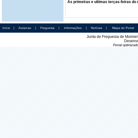
As primeiras e ultimas terças-feiras do
Início
|
Autarcas
|
Freguesia
|
Informações
|
Notícias
|
Mapa do Portal
Junta de Freguesia de Moimen
Desenvo
Portal optimiza