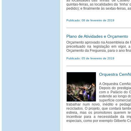
as localidades das ‘linhas’ de Castelo
quintas-feiras, as localidades da ‘linha’
pedido); e finalmente às sextas-feiras, a
Publicado: 08 de fevereiro de 2019
Plano de Atividades e Orçamento
Orçamento aprovado na Assembleia de 
preceituado na legislação em vigor, 
Orçamento da Freguesia, para o ano fin
Publicado: 05 de fevereiro de 2019
Orquestra CemNo
A Orquestra CemNot
Depois do prestigi
com o Palácio do G
estende ao longo do
superfície comercia
trabalhar num novo, inédito e pedagó
reciclados. O projeto, que contará tam
estreia, mas os promotores querem le
incentivar para a necessidade da imp
especiais, como por exemplo Gilberto Co