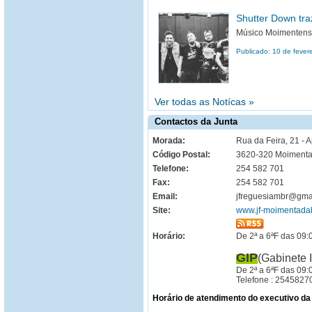
Shutter Down tra
Músico Moimentens
Publicado: 10 de fever
Ver todas as Notícas »
Contactos da Junta
Morada:
Rua da Feira, 21 - 
Código Postal:
3620-320 Moimenta
Telefone:
254 582 701
Fax:
254 582 701
Email:
jfreguesiambr@gma
Site:
www.jf-moimentadab
Horário:
De 2ª a 6ªF das 09:
GIP
(Gabinete 
De 2ª a 6ªF das 09:
Telefone : 2545827
Horário de atendimento do executivo da 