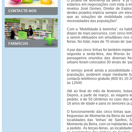
O projeto de Moimenta da Beira "é já
estamos em negociações com vista à im
revelou José Gomes, Diretor de Explo
CONTACTE-NOS
destes projetos implica sempre um ele
que as soluções de mobilidade colo
necessidades das populações".
Com a "Mobilidade à beirinha”, os hab
dispor de mais percursos, com cinco lin
a serem efetuados em simultâneo nos di
feiras. No total, mais de 70 sinais de ‘
A par das cinco linhas foi também imple
segunda a sexta-feira, das 9horas às
passageiros oriundos das diversas fre
urbano foram colocados 30 sinais de ‘pa
O serviço prevê ainda a possibilidad
população, poderem viajar mediante tr
contacto telefónico gratuito (800 91 20 20
às 12h00.
Até ao final do mês de fevereiro, toda
Depois, a partir de março, as viagens t
pedido, e de 50 cêntimos no caso das v
18 anos de idade e para os seniores (a p
O funcionamento das cinco linhas que
freguesias de Moimenta da Beira da sede
localidades das ‘linhas’ de Sanfins
Moimenta da Beira, com os habitantes d
a pedido. Às terças-feiras, as localidad