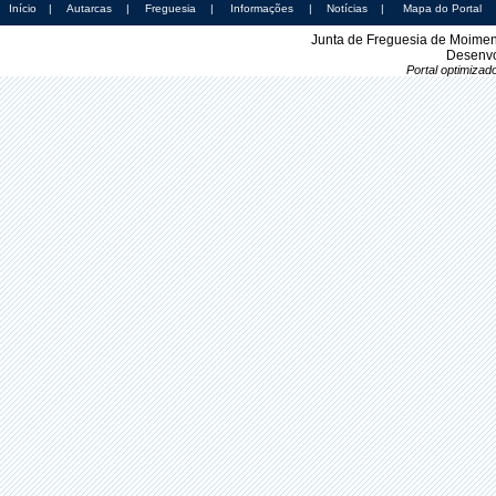
Início
|
Autarcas
|
Freguesia
|
Informações
|
Notícias
|
Mapa do Portal
Junta de Freguesia de Moimen
Desenvo
Portal optimiza