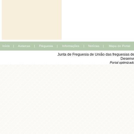
Início
|
Autarcas
|
Freguesia
|
Informações
|
Notícias
|
Mapa do Portal
Junta de Freguesia de União das freguesias d
Desenvo
Portal optimiza