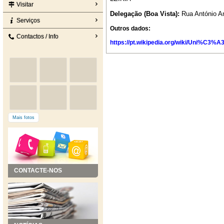
Visitar
Delegação (Boa Vista):
Rua António An
Serviços
Outros dados:
Contactos / Info
https://pt.wikipedia.org/wiki/Uni%C
Mais fotos
CONTACTE-NOS