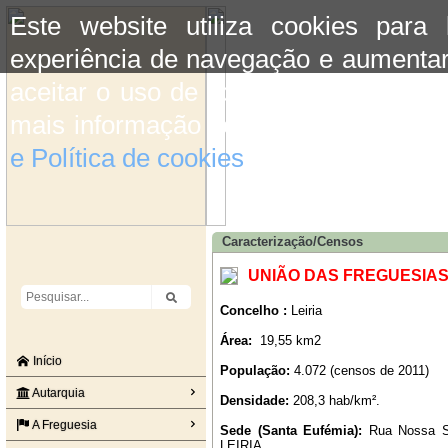
Este website utiliza cookies para
experiência de navegação e aumentar
aceitar o uso de cookies basta conti
mais informação consulte a informaç
e Política de cookies
do site.
Caracterização/Censos
UNIÃO DAS FREGUESIAS
Concelho :
Leiria
Área:
19,55 km2
Início
População:
4.072 (censos de 2011)
Autarquia
Densidade:
208,3 hab/km².
A Freguesia
Sede (Santa Eufémia):
Rua Nossa Se
LEIRIA