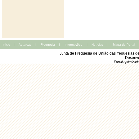
Início
|
Autarcas
|
Freguesia
|
Informações
|
Notícias
|
Mapa do Portal
Junta de Freguesia de União das freguesias d
Desenvo
Portal optimiza