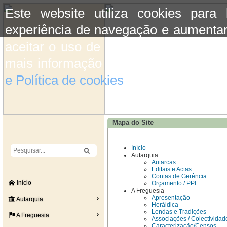
Este website utiliza cookies para
experiência de navegação e aumentar
aceitar o uso de cookies basta conti
mais informação consulte a informaç
e Política de cookies
do site.
Mapa do Site
Início
Autarquia
Autarcas
Editais e Actas
Contas de Gerência
Início
Orçamento / PPI
A Freguesia
Apresentação
Autarquia
Heráldica
Lendas e Tradições
A Freguesia
Associações / Colectividad
Caracterização/Censos