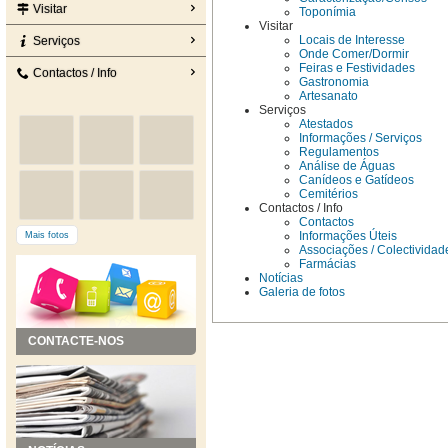
Visitar
Toponímia
Visitar
Locais de Interesse
Serviços
Onde Comer/Dormir
Feiras e Festividades
Contactos / Info
Gastronomia
Artesanato
Serviços
Atestados
Informações / Serviços
Regulamentos
Análise de Águas
Canídeos e Gatídeos
Cemitérios
Contactos / Info
Contactos
Informações Úteis
Mais fotos
Associações / Colectividad
Farmácias
Notícias
Galeria de fotos
CONTACTE-NOS