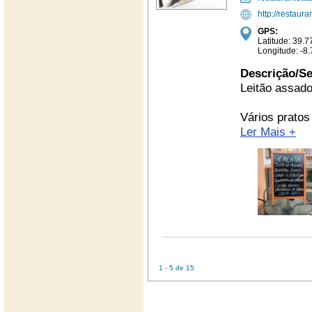
http://restaur
GPS:
Latitude: 39
Longitude: -
Descrição/Se
Leitão assado
Vários pratos 
Ler Mais +
1 - 5 de 15