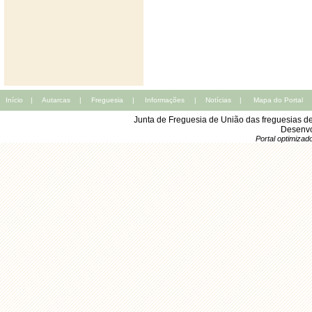
Início
|
Autarcas
|
Freguesia
|
Informações
|
Notícias
|
Mapa do Portal
Junta de Freguesia de União das freguesias d
Desenvo
Portal optimiza