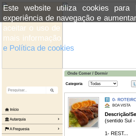
Este website utiliza cookies para
experiência de navegação e aumentar
aceitar o uso de cookies basta conti
mais informação consulte a informaç
e Política de cookies
do site.
Onde Comer / Dormir
Categoria
0- ROTEIR
BOA VISTA
Início
Descrição/Se
Autarquia
(sentido Sul -
A Freguesia
1- REST...