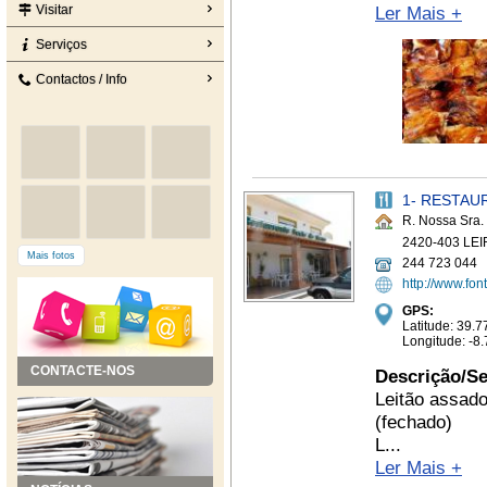
Visitar
Ler Mais +
Serviços
Contactos / Info
1- RESTAU
R. Nossa Sra. 
2420-403 LEI
Mais fotos
244 723 044
http://www.fo
GPS:
Latitude: 39
Longitude: -
CONTACTE-NOS
Descrição/Se
Leitão assad
(fechado)
L...
Ler Mais +