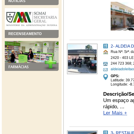
NOTÍCIAS
RECENSEAMENTO
2- ALDEIA 
Rua Nª. Srª. d
2420 - 403 LE
244 723 368; 
aldeiadoleit
GPS:
Latitude: 39
Longitude: -
Descrição/Se
Um espaço agr
rápido, ...
Ler Mais +
3- RESTAU