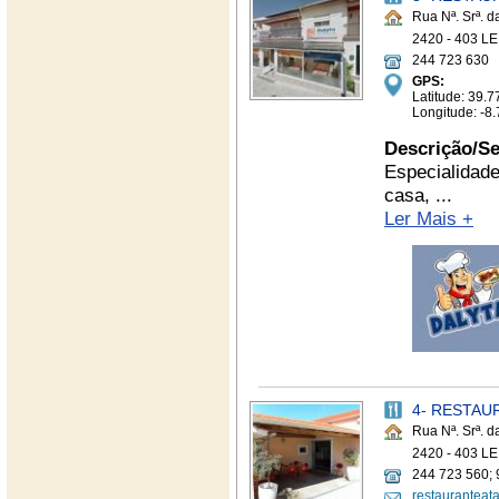
Rua Nª. Srª. d
2420 - 403 LE
244 723 630
GPS:
Latitude: 39
Longitude: -
Descrição/Se
Especialidade
casa, ...
Ler Mais +
4- RESTAU
Rua Nª. Srª. d
2420 - 403 LE
244 723 560; 
restauranteat