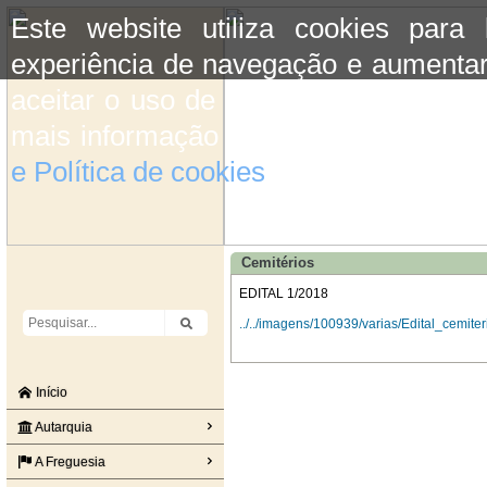
Este website utiliza cookies para
experiência de navegação e aumentar
aceitar o uso de cookies basta conti
mais informação consulte a informaç
e Política de cookies
do site.
Cemitérios
EDITAL 1/2018
../../imagens/100939/varias/Edital_cemit
Início
Autarquia
A Freguesia