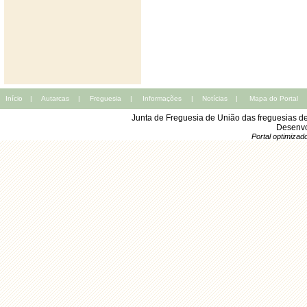
Início
|
Autarcas
|
Freguesia
|
Informações
|
Notícias
|
Mapa do Portal
Junta de Freguesia de União das freguesias d
Desenvo
Portal optimiza