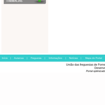
Início
|
Autarcas
|
Freguesia
|
Informações
|
Notícias
|
Mapa do Portal
União das freguesias de Forn
Desenvo
Portal optimiza