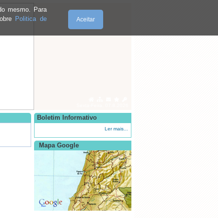
e do mesmo. Para
sobre
Politica de
Aceitar
Sexta-Feira, 07.8.2026
Boletim Informativo
Ler mais...
Mapa Google