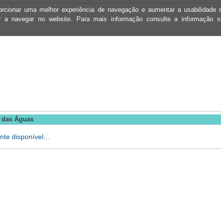
oporcionar uma melhor experiência de navegação e aumentar a usabilidad
ar a navegar no website. Para mais informação consulte a informação 
s das Águas
te disponível...