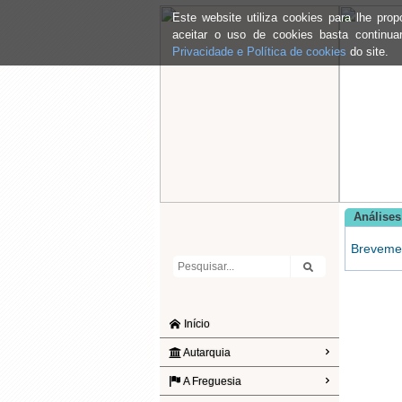
Este website utiliza cookies para lhe pr
aceitar o uso de cookies basta continu
Privacidade e Política de cookies
do site.
Análise
Brevemen
Início
Autarquia
A Freguesia