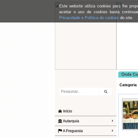
Este website utiliza cookies para lhe pr
aceitar o uso de cookies basta continu
Privacidade e Política de cookies
do site.
Onde Co
Categoria
Início
Autarquia
A Freguesia