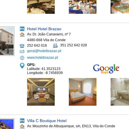
Hotel Hotel Brazao
Av. Dr. João Canavarro, nº 7
4480-668 Vila do Conde
351 252 642 028
252 642 016
geral@hotelbrazao.pt
www.hotelbrazao.pt
GPS:
Latitude: 41.3523123
Longitude: -8.7456939
Villa C Boutique Hotel
Av. Mouzinho de Albuquerque, s/n, EN13, Vila do Conde