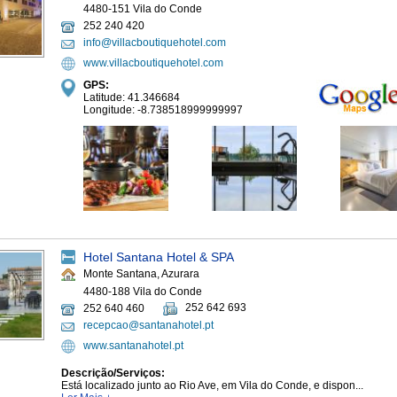
4480-151 Vila do Conde
252 240 420
info@villacboutiquehotel.com
www.villacboutiquehotel.com
GPS:
Latitude: 41.346684
Longitude: -8.738518999999997
Hotel Santana Hotel & SPA
Monte Santana, Azurara
4480-188 Vila do Conde
252 642 693
252 640 460
recepcao@santanahotel.pt
www.santanahotel.pt
Descrição/Serviços:
Está localizado junto ao Rio Ave, em Vila do Conde, e dispon...