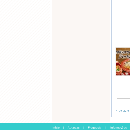
1 - 5 de 5
Início
|
Autarcas
|
Freguesia
|
Informações