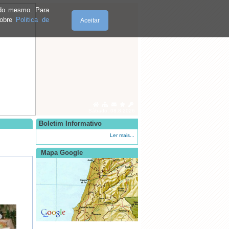
e do mesmo. Para
sobre
Politica de
Aceitar
Sábado, 08.8.2026
Boletim Informativo
Ler mais...
Mapa Google