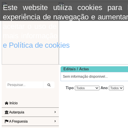
Este website utiliza cookies para
experiência de navegação e aumentar
aceitar o uso de cookies basta conti
mais informação consulte a informaç
e Política de cookies
do site.
Editais / Actas
Sem informação disponivel...
Tipo
Ano
Início
Autarquia
A Freguesia