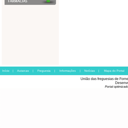
Início
|
Autarcas
|
Freguesia
|
Informações
|
Notícias
|
Mapa do Portal
União das freguesias de Forn
Desenvo
Portal optimiza