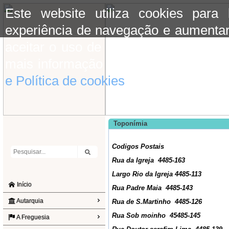
Este website utiliza cookies para
experiência de navegação e aumentar
aceitar o uso de cookies basta conti
mais informação consulte a informaç
e Política de cookies
do site.
Toponímia
Codigos Postais
Rua da Igreja 4485-163
Largo Rio da Igreja 4485-113
Início
Rua Padre Maia 4485-143
Autarquia
Rua de S.Martinho 4485-126
Rua Sob moinho 45485-145
A Freguesia