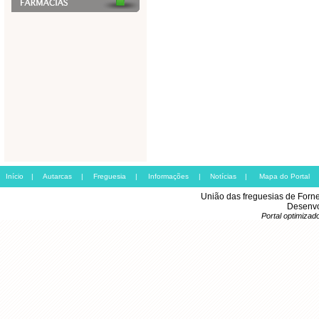
Início
|
Autarcas
|
Freguesia
|
Informações
|
Notícias
|
Mapa do Portal
União das freguesias de Forn
Desenvo
Portal optimiza