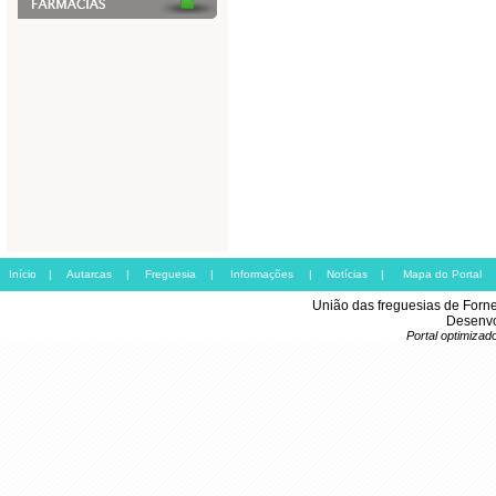
Início
|
Autarcas
|
Freguesia
|
Informações
|
Notícias
|
Mapa do Portal
União das freguesias de Forn
Desenvo
Portal optimiza