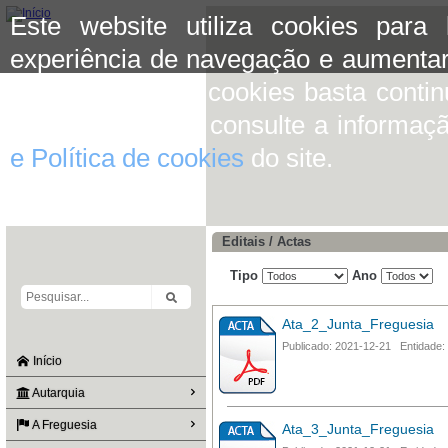
Este website utiliza cookies para
experiência de navegação e aumentar
aceitar o uso de cookies basta conti
mais informação consulte a informaç
e Política de cookies
do site.
Editais / Actas
Tipo
Ano
Ata_2_Junta_Freguesia
Publicado: 2021-12-21 Entidade:
Início
Autarquia
A Freguesia
Ata_3_Junta_Freguesia