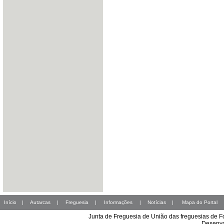
Início
|
Autarcas
|
Freguesia
|
Informações
|
Notícias
|
Mapa do Portal
Junta de Freguesia de União das freguesias de 
Desenvo