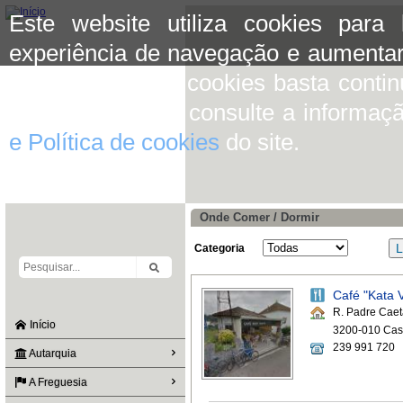
Este website utiliza cookies para
experiência de navegação e aumentar
aceitar o uso de cookies basta conti
mais informação consulte a informaç
e Política de cookies
do site.
Onde Comer / Dormir
Categoria
Café "Kata 
R. Padre Caet
Início
3200-010 Cas
239 991 720
Autarquia
A Freguesia