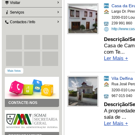
Visitar
Casa da Eir
Largo Dr. Pir
Serviços
3200-010 Lou
Contactos / Info
239 991 860
http://www.cas
Descrição/Se
Casa de Campo
com Te...
Ler Mais +
Mais fotos
Vila Delfina
Rua José Per
3200-010 Lou
967 015 040
CONTACTE-NOS
Descrição/Se
A propriedade
sala de ...
Ler Mais +