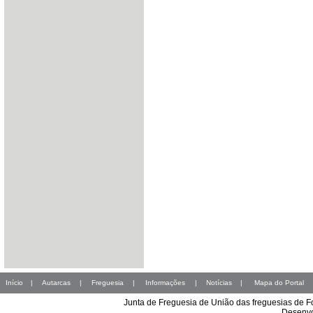
Início
|
Autarcas
|
Freguesia
|
Informações
|
Notícias
|
Mapa do Portal
Junta de Freguesia de União das freguesias de 
Desenvo