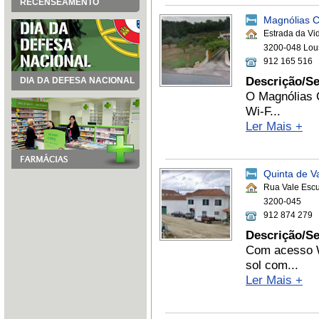
RECENSEAMENTO
Magnólias C
Estrada da Vi
3200-048 Lou
912 165 516
Descrição/Se
DIA DA DEFESA NACIONAL
O Magnólias C
Wi-F...
Ler Mais +
Quinta de V
Rua Vale Escu
3200-045
912 874 279
Descrição/Se
Com acesso Wi
sol com...
Ler Mais +