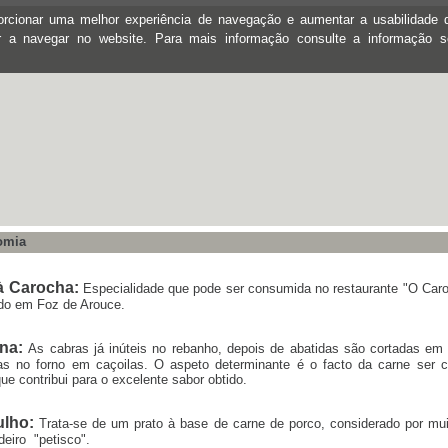
oporcionar uma melhor experiência de navegação e aumentar a usabilidad
ar a navegar no website. Para mais informação consulte a informação 
omia
à Carocha:
Especialidade que pode ser consumida no restaurante "O Car
ado em Foz de Arouce.
na:
As cabras já inúteis no rebanho, depois de abatidas são cortadas em
as no forno em caçoilas. O aspeto determinante é o facto da carne ser c
que contribui para o excelente sabor obtido.
ulho:
Trata-se de um prato à base de carne de porco, considerado por mu
eiro "petisco".