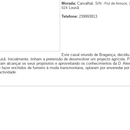
Morada:
Carvalhal, S/
N - Foz de Arouce, 
Lousã
024
Telefone:
239993813
Este casal oriundo de Bragança, decidi
usã. Inicialmente, tinham a pretensão de desenvolver um projecto agrícola. 
ram alcançar os seus propósitos e aproveitando os conhecimentos da D. Ale
e fazer enchidos de fumeiro à moda transmontana, optaram por enveredar por
ctividade.