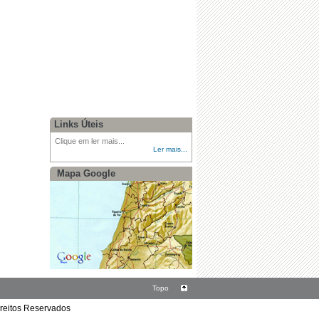
Links Úteis
Clique em ler mais...
Ler mais...
Mapa Google
Topo
ireitos Reservados