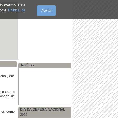
e do mesmo. Para
·
REUNIÃO DE ASSEMBLEIA DE
FREGUESIA
sobre
Politica de
Aceitar
·
Volta a Portugal 2019 passou pela
Lousã!
Sábado, 08.8.2026
Notícias
ocha", que
 postas, e
oberta de
DIA DA DEFESA NACIONAL
itos como
2022