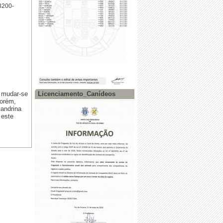
3200-
u mudar-se
Licenciamento_Canídeos
Porém,
xandrina
 este