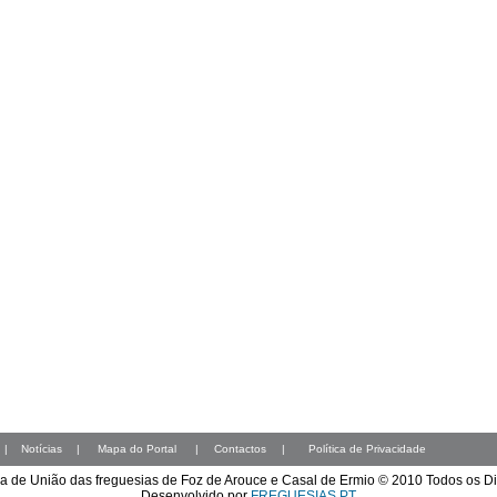
|
Notícias
|
Mapa do Portal
|
Contactos
|
Política de Privacidade
a de União das freguesias de Foz de Arouce e Casal de Ermio © 2010 Todos os D
Desenvolvido por
FREGUESIAS.PT