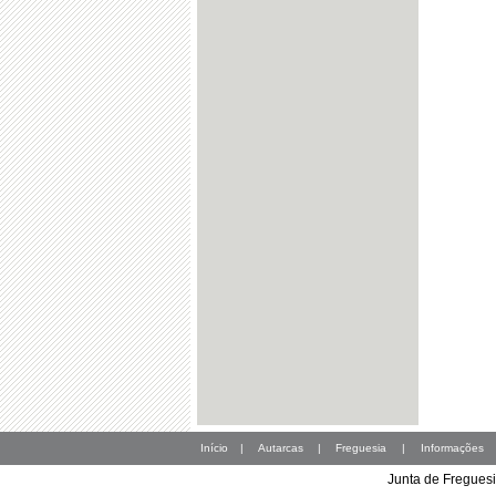
Início
|
Autarcas
|
Freguesia
|
Informações
Junta de Freguesi