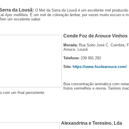
Serra da Lousã:
O Mel da Serra da Lousã é um excelente mel produzido
cal
Apis mellifera
. É um mel de coloração âmbar, por vezes muito escuro e m
Tem um excelente sabor.
Conde Foz de Arouce Vinhos
Morada:
Rua Soito José C. Coimbra, 
Arouce, Lousã
Telefone:
239 991 292
Site:
https://www.fozdearouce.com/
Boa concentração aromática com nota
frutos vermelhos e resina. Taninos mac
do com um final persistente.
Alexandrina e Teresino, Lda