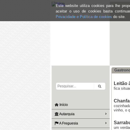
Este website utiliza cookies para lhe pr
aceitar o uso de cookies basta continu
Privacidade e Política de cookies
do site.
Gastron
Leitão 
fica situ
Chanfa
Início
cozinhad
vinho, o 
Autarquia
Sarrab
A Freguesia
um verdad