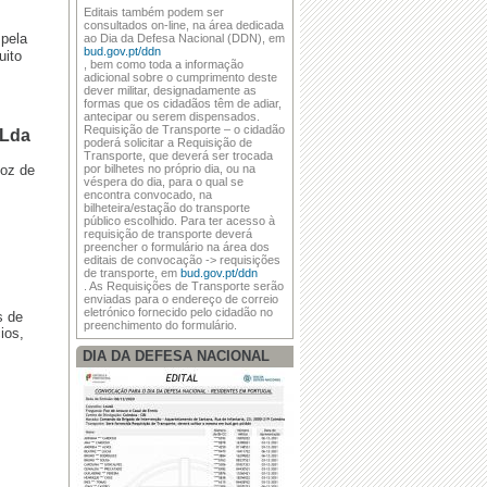
Editais também podem ser
consultados on-line, na área dedicada
 pela
ao Dia da Defesa Nacional (DDN), em
bud.gov.pt/ddn
uito
, bem como toda a informação
adicional sobre o cumprimento deste
dever militar, designadamente as
formas que os cidadãos têm de adiar,
antecipar ou serem dispensados.
Requisição de Transporte – o cidadão
 Lda
poderá solicitar a Requisição de
Transporte, que deverá ser trocada
Foz de
por bilhetes no próprio dia, ou na
véspera do dia, para o qual se
encontra convocado, na
bilheteira/estação do transporte
público escolhido. Para ter acesso à
requisição de transporte deverá
preencher o formulário na área dos
editais de convocação -> requisições
de transporte, em
bud.gov.pt/ddn
. As Requisições de Transporte serão
enviadas para o endereço de correio
eletrónico fornecido pelo cidadão no
s de
preenchimento do formulário.
ios,
DIA DA DEFESA NACIONAL