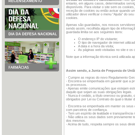
RECENSEAMENTO
entanto, em alguns casos, determinados servi
disponíveis. Para visitar o site sem os cookies
receção de cookies ou então avisar quando um 
utilizador deve verificar o menu “Ajuda” do se
cookies.
Apenas são guardados, nos nossos servidores, 
sendo assim, recolhida algum tipo de informação
guardada limita-se aos seguintes itens:
DIA DA DEFESA NACIONAL
O endereço IP do visitante;
O tipo de navegador de internet utiliza
A data e a hora da visita;
As páginas web visitadas no site e o
Note que a informação técnica será utilizada ap
Assim sendo, a Junta de Freguesia de Uniã
- Cumpre as regras do novo Regulamento Gera
- Encontra-se empenhada em garantir que a pr
os processos.
- Apenas emite comunicações que estejam estr
daquilo que sejam as suas obrigações legais.
- Nunca é cedido, a título oneroso ou gratuit
obrigados por Lei ou Contrato do qual o titular 
- Encontra-se empenhada em manter os seus da
com parceiros de confiança.
- Tem um espírito de lealdade e transparência 
- Não utiliza os seus dados sem previamente ter
dos mesmos.
- Acima de tudo, respeita sempre os seus direit