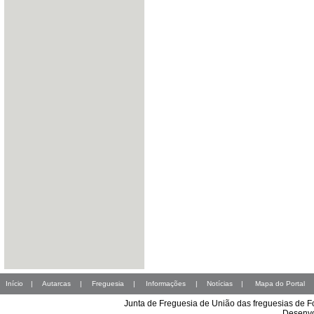
Início
|
Autarcas
|
Freguesia
|
Informações
|
Notícias
|
Mapa do Portal
Junta de Freguesia de União das freguesias de 
Desenvo