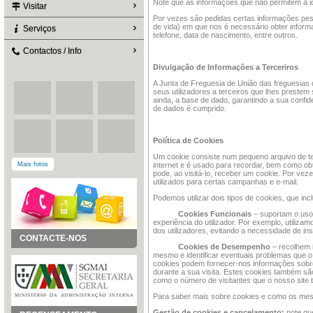
Note que as informações que não permitem a id
Visitar
Por vezes são pedidas certas informações pes
de vida) em que nos é necessário obter infor
Serviços
telefone, data de nascimento, entre outros.
Contactos / Info
Divulgação de Informações a Terceriros
A Junta de Freguesia de União das freguesias
seus utilizadores a terceiros que lhes prestem 
ainda, a base de dado, garantindo a sua confid
de dados é cumprido.
Política de Cookies
Um cookie consiste num pequeno arquivo de tex
Mais fotos
internet e é usado para recordar, bem como obt
pode, ao visitá-lo, receber um cookie. Por vez
utilizados para certas campanhas e e-mail.
Podemos utilizar dois tipos de cookies, que inc
Cookies Funcionais
– suportam o uso 
experiência do utilizador. Por exemplo, utiliza
dos utilizadores, evitando a necessidade de i
CONTACTE-NOS
Cookies de Desempenho
– recolhem i
mesmo e identificar eventuais problemas que o 
cookies podem fornecer-nos informações sobre 
durante a sua visita. Estes cookies também são 
como o número de visitantes que o nosso site 
Para saber mais sobre cookies e como os mesm
Gestão de cookies e cancelamento:
note qu