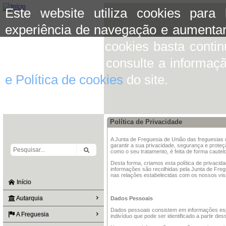
Este website utiliza cookies para
experiência de navegação e aumentar
aceitar o uso de cookies basta conti
mais informação consulte a informaç
e Política de cookies
do site.
Política de Privacidade
A Junta de Freguesia de União das freguesia
garantir a sua privacidade, segurança e prote
como o seu tratamento, é feita de forma cautel
Desta forma, criamos esta política de privacid
informações são recolhidas pela Junta de Fre
nas relações estabelecidas com os nossos visit
Início
Autarquia
Dados Pessoais
Dados pessoais consistem em informações espe
A Freguesia
indivíduo que pode ser identificado a partir de