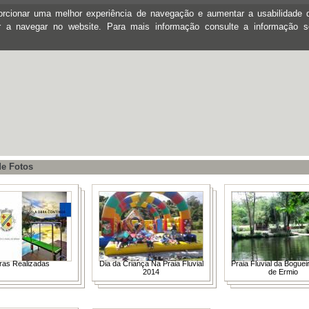
oporcionar uma melhor experiência de navegação e aumentar a usabilidad
ar a navegar no website. Para mais informação consulte a informação 
de Fotos
ras Realizadas
Dia da Criança Na Praia Fluvial
Praia Fluvial da Boguei
2014
de Ermio