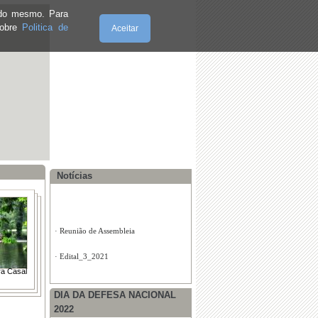
e do mesmo. Para
·
REUNIÃO DE ASSEMBLEIA DE
FREGUESIA
sobre
Politica de
Aceitar
·
Volta a Portugal 2019 passou pela
Lousã!
Sexta-Feira, 07.8.2026
Notícias
ra Casal
DIA DA DEFESA NACIONAL
2022