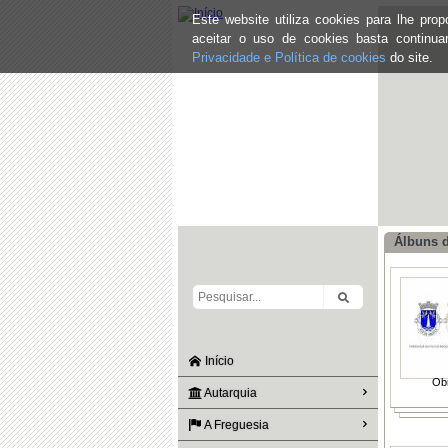
Este website utiliza cookies para lhe pr
aceitar o uso de cookies basta continu
Privacidade e Política de cookies
do site.
Álbuns 
Início
Ob
Autarquia
A Freguesia