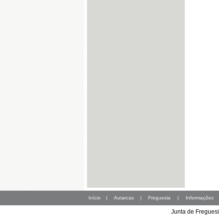
Início
|
Autarcas
|
Freguesia
|
Informações
Junta de Freguesi