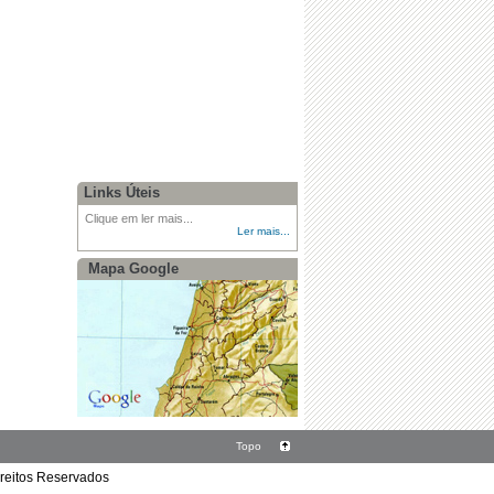
Links Úteis
Clique em ler mais...
Ler mais...
Mapa Google
Topo
ireitos Reservados