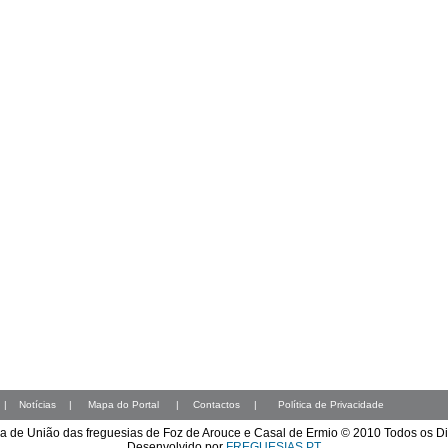
|
Notícias
|
Mapa do Portal
|
Contactos
|
Política de Privacidade
a de União das freguesias de Foz de Arouce e Casal de Ermio © 2010 Todos os D
Desenvolvido por
FREGUESIAS.PT