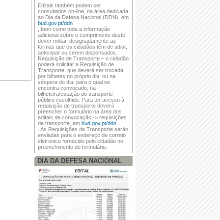
Editais também podem ser
consultados on-line, na área dedicada
ao Dia da Defesa Nacional (DDN), em
bud.gov.pt/ddn
, bem como toda a informação
adicional sobre o cumprimento deste
dever militar, designadamente as
formas que os cidadãos têm de adiar,
antecipar ou serem dispensados.
Requisição de Transporte – o cidadão
poderá solicitar a Requisição de
Transporte, que deverá ser trocada
por bilhetes no próprio dia, ou na
véspera do dia, para o qual se
encontra convocado, na
bilheteira/estação do transporte
público escolhido. Para ter acesso à
requisição de transporte deverá
preencher o formulário na área dos
editais de convocação -> requisições
de transporte, em
bud.gov.pt/ddn
. As Requisições de Transporte serão
enviadas para o endereço de correio
eletrónico fornecido pelo cidadão no
preenchimento do formulário.
DIA DA DEFESA NACIONAL