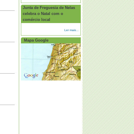
Junta de Freguesia de Nelas
celebra o Natal com o
comércio local
Ler mais...
Mapa Google