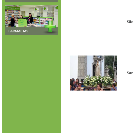
Sã
San