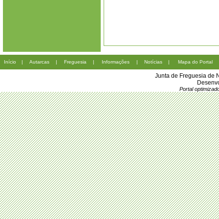
Início
|
Autarcas
|
Freguesia
|
Informações
|
Notícias
|
Mapa do Portal
Junta de Freguesia de 
Desenvo
Portal optimiza