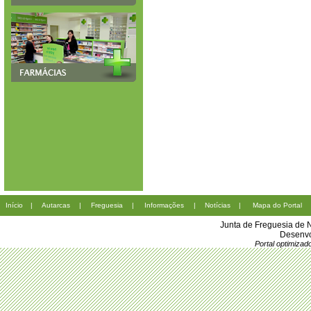
Início
|
Autarcas
|
Freguesia
|
Informações
|
Notícias
|
Mapa do Portal
Junta de Freguesia de 
Desenvo
Portal optimiza