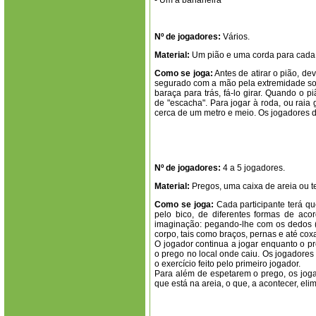
- Um à bananeira
Nº de jogadores:
Vários.
Material:
Um pião e uma corda para cada 
Como se joga:
Antes de atirar o pião, de
segurado com a mão pela extremidade so
baraça para trás, fá-lo girar. Quando o 
de "escacha". Para jogar à roda, ou raia
cerca de um metro e meio. Os jogadores d
Nº de jogadores:
4 a 5 jogadores.
Material:
Pregos, uma caixa de areia ou te
Como se joga:
Cada participante terá qu
pelo bico, de diferentes formas de aco
imaginação: pegando-lhe com os dedos (do
corpo, tais como braços, pernas e até cox
O jogador continua a jogar enquanto o p
o prego no local onde caiu. Os jogadores 
o exercício feito pelo primeiro jogador.
Para além de espetarem o prego, os jog
que está na areia, o que, a acontecer, el