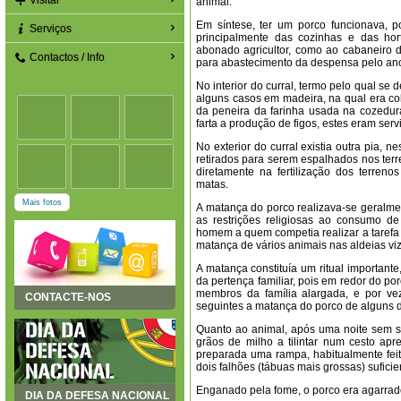
Visitar
animal.
Em síntese, ter um porco funcionava, po
Serviços
principalmente das cozinhas e das hort
abonado agricultor, como ao cabaneiro 
Contactos / Info
para abastecimento da despensa pelo ano 
No interior do curral, termo pelo qual se
alguns casos em madeira, na qual era col
da peneira da farinha usada na cozedur
farta a produção de figos, estes eram serv
No exterior do curral existia outra pia,
retirados para serem espalhados nos ter
diretamente na fertilização dos terren
matas.
Mais fotos
A matança do porco realizava-se geralme
as restrições religiosas ao consumo d
homem a quem competia realizar a tarefa 
matança de vários animais nas aldeias v
A matança constituía um ritual importante
da pertença familiar, pois em redor do 
membros da família alargada, e por ve
CONTACTE-NOS
seguintes a matança do porco de alguns d
Quanto ao animal, após uma noite sem se
grãos de milho a tilintar num cesto apre
preparada uma rampa, habitualmente feit
dois falhões (tábuas mais grossas) sufici
Enganado pela fome, o porco era agarrad
DIA DA DEFESA NACIONAL