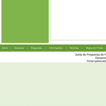
Início
|
Autarcas
|
Freguesia
|
Informações
|
Notícias
|
Mapa do Portal
Junta de Freguesia de 
Desenvo
Portal optimiza