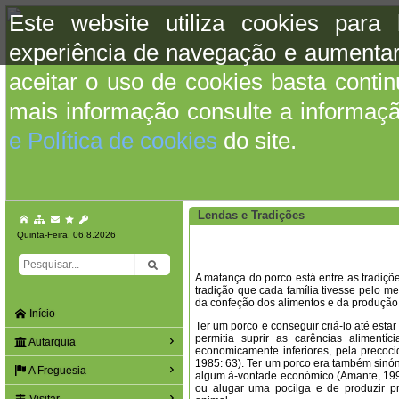
Este website utiliza cookies para
experiência de navegação e aumentar
aceitar o uso de cookies basta conti
mais informação consulte a informaç
e Política de cookies
do site.
Lendas e Tradições
Quinta-Feira, 06.8.2026
A matança do porco está entre as tradiç
tradição que cada família tivesse pelo 
da confeção dos alimentos e da produção h
Início
Ter um porco e conseguir criá-lo até esta
permitia suprir as carências alimentí
Autarquia
economicamente inferiores, pela precocida
1985: 63). Ter um porco era também sinón
A Freguesia
algum à-vontade económico (Amante, 199
ou alugar uma pocilga e de produzir pr