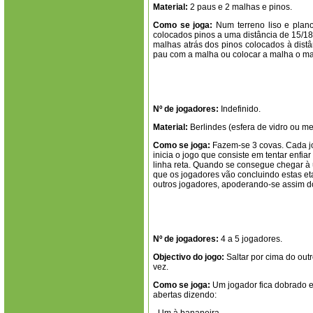
Material:
2 paus e 2 malhas e pinos.
Como se joga:
Num terreno liso e plano
colocados pinos a uma distância de 15/18
malhas atrás dos pinos colocados à dist
pau com a malha ou colocar a malha o mai
Nº de jogadores:
Indefinido.
Material:
Berlindes (esfera de vidro ou met
Como se joga:
Fazem-se 3 covas. Cada jo
inicia o jogo que consiste em tentar enfi
linha reta. Quando se consegue chegar à 
que os jogadores vão concluindo estas eta
outros jogadores, apoderando-se assim do
Nº de jogadores:
4 a 5 jogadores.
Objectivo do jogo:
Saltar por cima do out
vez.
Como se joga:
Um jogador fica dobrado e
abertas dizendo: