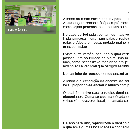
A lenda da moira encantada faz parte da 
A sua origem remonta à época pré-roma
como sejam penedos monumentais ou burac
No caso do Folhadal, contam os mais ve
linda princesa moira num palácio reple
palácio. A bela princesa, metade mulher
príncipe cristão.
Existe outra versão, segundo a qual cer
passar junto ao Buraco da Moira uma mul
mas, como necessitava manter-se em je
nos bolsos e verificou que os figos se ti
No caminho de regresso tentou encontrar
A lenda e a exposição da encosta ao sol
local, propondo-se encher o buraco com p
O local foi motivo para passeios domingu
piqueniques. Conta-se que, na década de
visitou várias vezes o local, encantada c
De ano para ano, reproduz-se o sentido
o que em algumas localidades é conheci