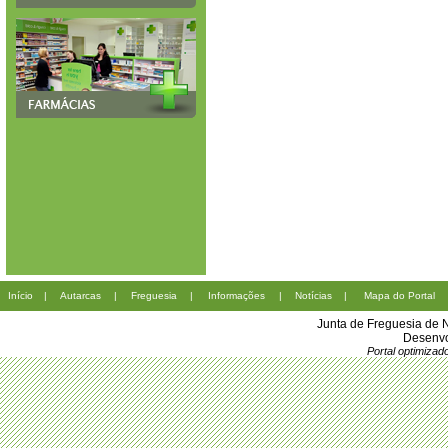
Início
|
Autarcas
|
Freguesia
|
Informações
|
Notícias
|
Mapa do Portal
Junta de Freguesia de 
Desenvo
Portal optimiza