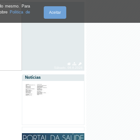
e do mesmo. Para
sobre
Politica de
Aceitar
·
RECOLHA DE RESÍDUOS SÓLIDOS
URBANOS - ANO 2023
·
EDITAL Nº 1 / 2022
·
TELEFONES ÚTEIS
Sábado, 08.8.2026
Notícias
·
CEMITÉRIOS - EDITAL Nº 2/2020
·
CEMITÉRIOS - EDITAL Nº 2/2020