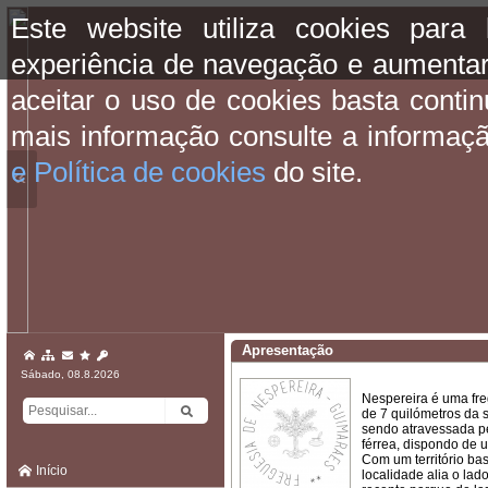
Este website utiliza cookies para
experiência de navegação e aumentar
aceitar o uso de cookies basta conti
mais informação consulte a informaç
e Política de cookies
do site.
«
Apresentação
Sábado, 08.8.2026
Nespereira é uma fr
de 7 quilómetros da 
sendo atravessada p
férrea, dispondo de 
Com um território ba
Início
localidade alia o la