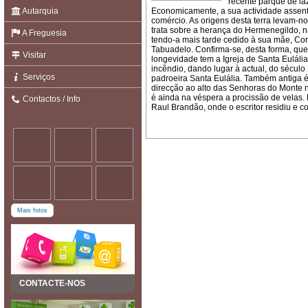
recente parque de laz
Autarquia
Economicamente, a sua actividade assent
comércio. As origens desta terra levam-no
trata sobre a herança do Hermenegildo, na
A Freguesia
tendo-a mais tarde cedido à sua mãe, Co
Tabuadelo. Confirma-se, desta forma, qu
Visitar
longevidade tem a Igreja de Santa Eulália
incêndio, dando lugar à actual, do século
Serviços
padroeira Santa Eulália. Também antiga é
direcção ao alto das Senhoras do Monte 
é ainda na véspera a procissão de velas.
Contactos / Info
Raul Brandão, onde o escritor residiu e 
Mais fotos
CONTACTE-NOS