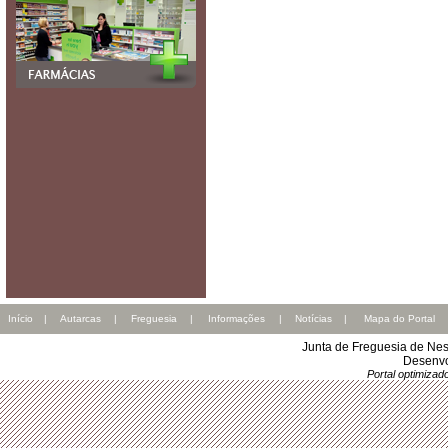
Início
|
Autarcas
|
Freguesia
|
Informações
|
Notícias
|
Mapa do Portal
Junta de Freguesia de Nes
Desenvo
Portal optimiza