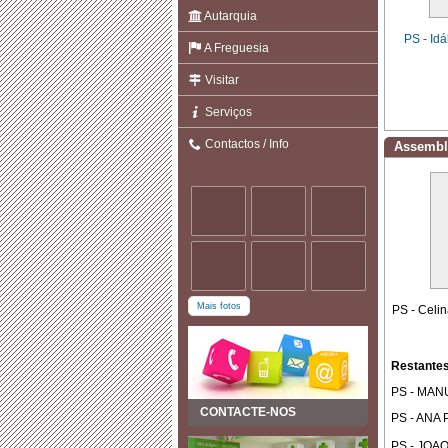
Autarquia
PS - Id
A Freguesia
Visitar
Serviços
Contactos / Info
Assembl
Mais fotos
PS - Celi
Restante
PS - MA
CONTACTE-NOS
PS - ANA
PS - JO