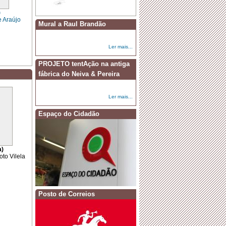
)
e Araújo
Mural a Raul Brandão
·
Dia Mundial da Criança
Ler mais...
PROJETO tentAção na antiga
fábrica do Neiva & Pereira
Ler mais...
Espaço do Cidadão
a)
to Vilela
Posto de Correios