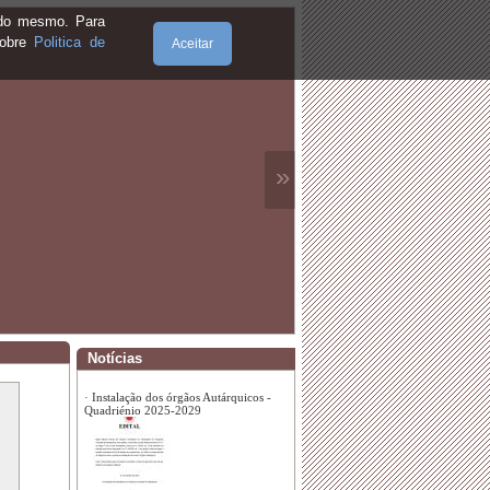
·
𝐂𝐨𝐥𝐡𝐞𝐢𝐭𝐚 𝐝𝐞 𝐒𝐚𝐧𝐠𝐮𝐞
e do mesmo. Para
sobre
Politica de
Aceitar
·
𝐂𝐨𝐧𝐯í𝐯𝐢𝐨 𝐝𝐞 𝐑𝐞𝐢𝐬 𝟐𝟎𝟐𝟓
»
·
Aprovação do mapa de recrutamento
autorizado para o ano de 2024
·
𝐕𝐈 𝐅𝐞𝐢𝐫𝐚 𝐝𝐞 É𝐩𝐨𝐜𝐚 𝟏𝟗𝟎𝟎
Notícias
·
𝐆𝐚𝐥𝐚 𝐄𝐪𝐮𝐞𝐬𝐭𝐫𝐞