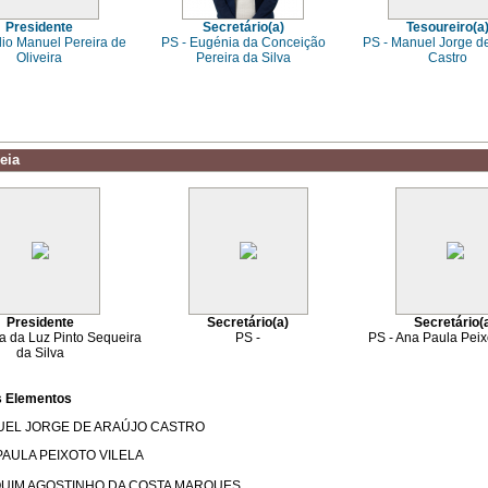
Presidente
Secretário(a)
Tesoureiro(a
álio Manuel Pereira de
PS - Eugénia da Conceição
PS - Manuel Jorge d
Oliveira
Pereira da Silva
Castro
eia
Presidente
Secretário(a)
Secretário(
na da Luz Pinto Sequeira
PS -
PS - Ana Paula Peixo
da Silva
s Elementos
NUEL JORGE DE ARAÚJO CASTRO
 PAULA PEIXOTO VILELA
AQUIM AGOSTINHO DA COSTA MARQUES