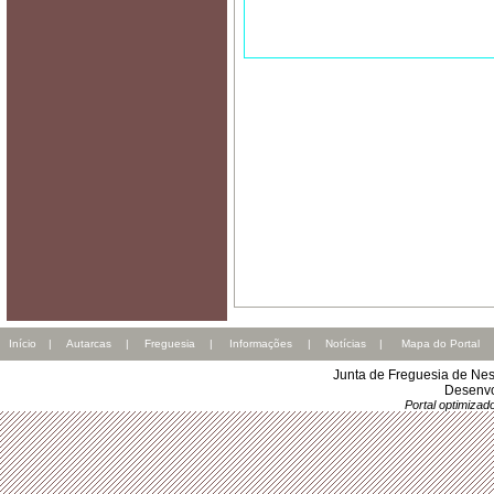
Início
|
Autarcas
|
Freguesia
|
Informações
|
Notícias
|
Mapa do Portal
Junta de Freguesia de Nes
Desenvo
Portal optimiza