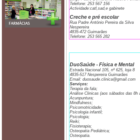
Telefone: 253 567 156
Actividade:catl,sad,e gabinete
Creche e pré escolar
Rua Padre António Pereira da Silva
Nespereira
4835-472 Guimarães
Telefone: 253 565 282
DuoSaúde - Física e Mental
Estrada Nacional 105, nº 625, loja 8
4835-517 Nespereira Guimarães
Email: duosaude.clinica@gmail.com
Serviços:
Terapia da fala;
Análise Clinicas (aos sábados das 8h 
Acunpuntura;
Mindfulness;
Psicomotricidade;
Psicologia infantil;
Psicologia;
Reiki;
Fisioterapia;
Osteopatia Pediátrica;
Osteopatia.