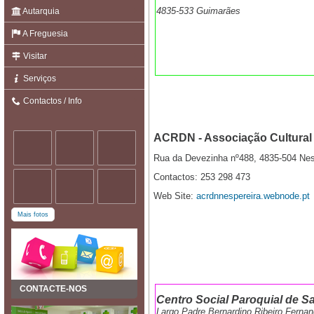
4835-533 Guimarães
Autarquia
A Freguesia
Visitar
Serviços
Contactos / Info
ACRDN - Associação Cultural 
Rua da Devezinha nº488, 4835-504 Nes
Contactos: 253 298 473
Web Site:
acrdnnespereira.webnode.pt
Mais fotos
CONTACTE-NOS
Centro Social Paroquial de Sa
Largo Padre Bernardino Ribeiro Ferna