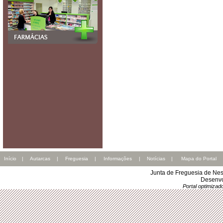
Início
|
Autarcas
|
Freguesia
|
Informações
|
Notícias
|
Mapa do Portal
Junta de Freguesia de Nes
Desenvo
Portal optimiza