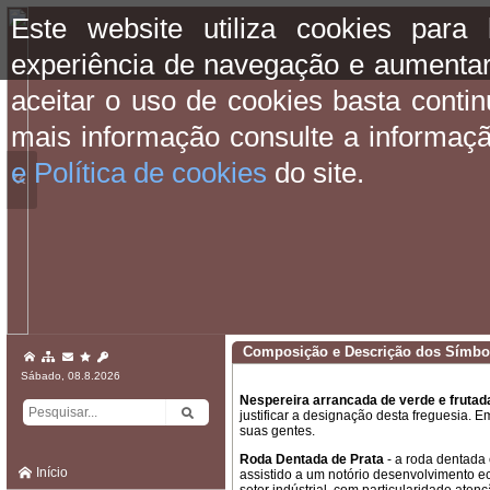
Este website utiliza cookies para
experiência de navegação e aumentar
aceitar o uso de cookies basta conti
mais informação consulte a informaç
e Política de cookies
do site.
«
Composição e Descrição dos Símbol
Sábado, 08.8.2026
Nespereira arrancada de verde e frutad
justificar a designação desta freguesia. 
suas gentes.
Roda Dentada de Prata
- a roda dentada 
Início
assistido a um notório desenvolvimento e