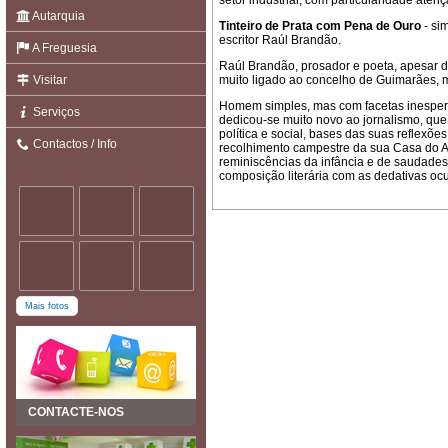
setor indústrial, com particularidade aten
Autarquia
Tinteiro de Prata com Pena de Ouro
- si
escritor Raúl Brandão.
A Freguesia
Raúl Brandão, prosador e poeta, apesar 
Visitar
muito ligado ao concelho de Guimarães, 
Homem simples, mas com facetas inespera
Serviços
dedicou-se muito novo ao jornalismo, qu
política e social, bases das suas reflexõe
Contactos / Info
recolhimento campestre da sua Casa do Al
reminiscências da infância e de saudades 
composição literária com as dedativas oc
Mais fotos
CONTACTE-NOS