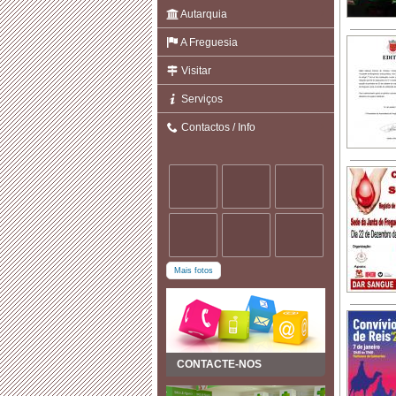
Autarquia
A Freguesia
Visitar
Serviços
Contactos / Info
Mais fotos
CONTACTE-NOS