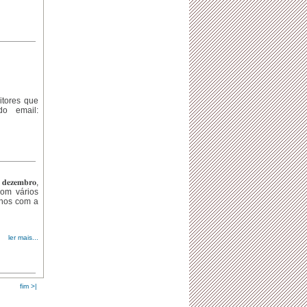
itores que
do email:
𝐳𝐞𝐦𝐛𝐫𝐨,
o, com vários
-nos com a
ler mais...
fim >|