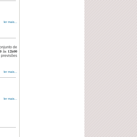
ler mais...
 conjunto de
𝐬 𝟏𝟐𝐡𝟎𝟎
s previsões
ler mais...
ler mais...