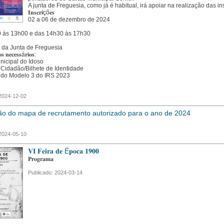
A junta de Freguesia, como já é habitual, irá apoiar na realização das in
𝐈𝐧𝐬𝐜𝐫𝐢çõ𝐞𝐬
02 a 06 de dezembro de 2024
 às 13h00 e das 14h30 às 17h30
a da Junta de Freguesia
𝐬 𝐧𝐞𝐜𝐞𝐬𝐬á𝐫𝐢𝐨𝐬:
nicipal do Idoso
 Cidadão/Bilhete de Identidade
 do Modelo 3 do IRS 2023
 2024-12-02
o do mapa de recrutamento autorizado para o ano de 2024
 2024-05-10
𝐕𝐈 𝐅𝐞𝐢𝐫𝐚 𝐝𝐞 É𝐩𝐨𝐜𝐚 𝟏𝟗𝟎𝟎
𝐏𝐫𝐨𝐠𝐫𝐚𝐦𝐚
Publicado: 2024-03-14