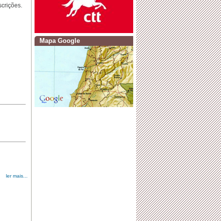
autorizado para o ano de 2024
scrições.
·
𝐕𝐈 𝐅𝐞𝐢𝐫𝐚 𝐝𝐞 É𝐩𝐨𝐜𝐚 𝟏𝟗𝟎𝟎
Mapa Google
·
𝐆𝐚𝐥𝐚 𝐄𝐪𝐮𝐞𝐬𝐭𝐫𝐞
·
Dia Mundial da Criança
ler mais...