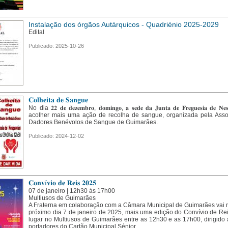
Instalação dos órgãos Autárquicos - Quadriénio 2025-2029
Edital
Publicado: 2025-10-26
𝐂𝐨𝐥𝐡𝐞𝐢𝐭𝐚 𝐝𝐞 𝐒𝐚𝐧𝐠𝐮𝐞
No dia 𝟐𝟐 𝐝𝐞 𝐝𝐞𝐳𝐞𝐦𝐛𝐫𝐨, 𝐝𝐨𝐦𝐢𝐧𝐠𝐨, 𝐚 𝐬𝐞𝐝𝐞 𝐝𝐚 𝐉𝐮𝐧𝐭𝐚 𝐝𝐞 𝐅𝐫𝐞𝐠𝐮𝐞𝐬𝐢𝐚 𝐝𝐞 𝐍𝐞𝐬
acolher mais uma ação de recolha de sangue, organizada pela Ass
Dadores Benévolos de Sangue de Guimarães.
Publicado: 2024-12-02
𝐂𝐨𝐧𝐯í𝐯𝐢𝐨 𝐝𝐞 𝐑𝐞𝐢𝐬 𝟐𝟎𝟐𝟓
07 de janeiro | 12h30 às 17h00
Multiusos de Guimarães
A Fraterna em colaboração com a Câmara Municipal de Guimarães vai re
próximo dia 7 de janeiro de 2025, mais uma edição do Convívio de Rei
lugar no Multiusos de Guimarães entre as 12h30 e as 17h00, dirigido 
portadores do Cartão Municipal Sénior.