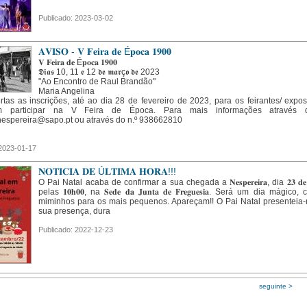
Publicado: 2023-03-02
𝐀𝐕𝐈𝐒𝐎 - 𝐕 𝐅𝐞𝐢𝐫𝐚 𝐝𝐞 É𝐩𝐨𝐜𝐚 𝟏𝟗𝟎𝟎
𝐕 𝐅𝐞𝐢𝐫𝐚 𝐝𝐞 É𝐩𝐨𝐜𝐚 𝟏𝟗𝟎𝟎
𝕯𝖎𝖆𝖘 10, 11 𝖊 12 𝖉𝖊 𝖒𝖆𝖗ç𝖔 𝖉𝖊 2023
"Ao Encontro de Raul Brandão"
Maria Angelina
rtas as inscrições, até ao dia 28 de fevereiro de 2023, para os feirantes/ expos
m participar na V Feira de Época. Para mais informações através 
nespereira@sapo.pt ou através do n.º 938662810
 2023-01-17
𝐍𝐎𝐓𝐈𝐂𝐈𝐀 𝐃𝐄 Ú𝐋𝐓𝐈𝐌𝐀 𝐇𝐎𝐑𝐀!!!
O Pai Natal acaba de confirmar a sua chegada a 𝐍𝐞𝐬𝐩𝐞𝐫𝐞𝐢𝐫𝐚, dia 𝟐𝟑 𝐝𝐞 𝐝𝐞
pelas 𝟏𝟎𝐡𝟎𝟎, na 𝐒𝐞𝐝𝐞 𝐝𝐚 𝐉𝐮𝐧𝐭𝐚 𝐝𝐞 𝐅𝐫𝐞𝐠𝐮𝐞𝐬𝐢𝐚. Será um dia mágic
miminhos para os mais pequenos. Apareçam!! O Pai Natal presenteia
sua presença, dura
Publicado: 2022-12-23
7
seguinte >