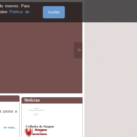
e do mesmo. Para
sobre
Politica de
Aceitar
»
Notícias
os passa a
·
Mudanças na Recolha de Monstros
ler mais...