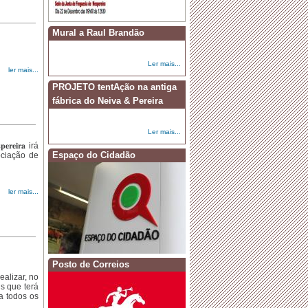
Mural a Raul Brandão
·
Instalação dos órgãos Autárquicos -
Quadriénio 2025-2029
Ler mais...
ler mais...
PROJETO tentAção na antiga
fábrica do Neiva & Pereira
Ler mais...
·
𝐂𝐨𝐥𝐡𝐞𝐢𝐭𝐚 𝐝𝐞 𝐒𝐚𝐧𝐠𝐮𝐞
𝐞𝐫𝐞𝐢𝐫𝐚 irá
Espaço do Cidadão
ociação de
ler mais...
·
𝐂𝐨𝐧𝐯í𝐯𝐢𝐨 𝐝𝐞 𝐑𝐞𝐢𝐬 𝟐𝟎𝟐𝟓
Posto de Correios
alizar, no
s que terá
a todos os
·
Aprovação do mapa de recrutamento