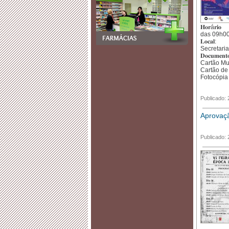
𝐇𝐨𝐫á𝐫𝐢𝐨
das 09h00
𝐋𝐨𝐜𝐚𝐥:
Secretari
𝐃𝐨𝐜𝐮𝐦𝐞𝐧𝐭𝐨
Cartão Mu
Cartão de
Fotocópia
Publicado:
Aprovaçã
Publicado: