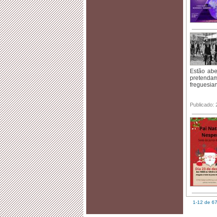
Estão abe
pretenda
freguesia
Publicado:
1-12 de 6