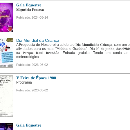
𝐆𝐚𝐥𝐚 𝐄𝐪𝐮𝐞𝐬𝐭𝐫𝐞
𝐌𝐢𝐠𝐮𝐞𝐥 𝐝𝐚 𝐅𝐨𝐧𝐬𝐞𝐜𝐚
Publicado: 2024-03-14
Dia Mundial da Criança
A Freguesia de Nespereira celebra o 𝐃𝐢𝐚 𝐌𝐮𝐧𝐝𝐢𝐚𝐥 𝐝𝐚 𝐂𝐫𝐢𝐚𝐧ç𝐚, com um
atividades para os mais "Miúdos e Graúdos". Dia 𝟎4 𝐝𝐞 𝐣𝐮𝐧𝐡𝐨, 𝐝𝐚𝐬 𝟎𝟗𝐡𝟎𝟎 à
𝐧𝐨 𝐏𝐚𝐫𝐪𝐮𝐞 𝐑𝐚𝐮𝐥 𝐁𝐫𝐚𝐧𝐝ã𝐨. Entrada gratuita. Tendo em conta a
meteorológica
Publicado: 2023-06-02
𝐕 𝐅𝐞𝐢𝐫𝐚 𝐝𝐞 É𝐩𝐨𝐜𝐚 𝟏𝟗𝟎𝟎
Programa
Publicado: 2023-03-02
𝐆𝐚𝐥𝐚 𝐄𝐪𝐮𝐞𝐬𝐭𝐫𝐞