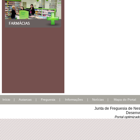
Início
|
Autarcas
|
Freguesia
|
Informações
|
Notícias
|
Mapa do Portal
Junta de Freguesia de Nes
Desenvo
Portal optimiza