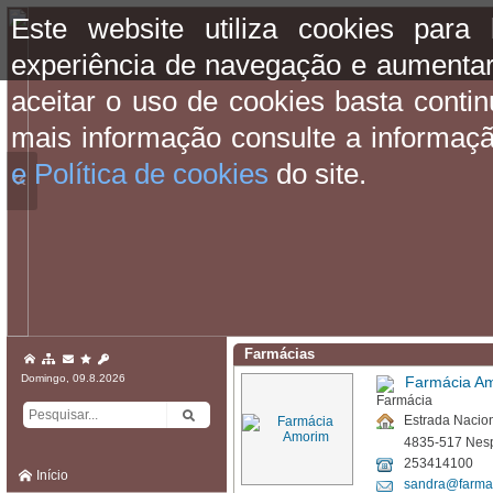
Este website utiliza cookies para
experiência de navegação e aumentar
aceitar o uso de cookies basta conti
mais informação consulte a informaç
e Política de cookies
do site.
«
Farmácias
Domingo, 09.8.2026
Farmácia A
Estrada Nacion
4835-517 Nesp
253414100
Início
sandra@farma