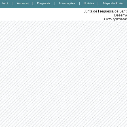
Início
|
Autarcas
|
Freguesia
|
Informações
|
Notícias
|
Mapa do Portal
Junta de Freguesia de Sant
Desenvo
Portal optimiza