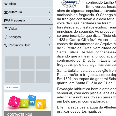
conhecido Emílio
Início
Em diversos locai
além de algumas sepulturas cavadas
Autarquia
nacionais da freguesia. O Cónego A
da tradição constava: a aldeia teri
A Freguesia
volta de cujas herdades se foram j
forasteiros aqui estabelecidos. Teri
Visitar
princípios do seguinte. Ao proceder
se uma inscrição que dizia: “Esta
Serviços
1423 e Garcia Gil a fez”. Ao certo,
consta de documentos do Arquivo M
Contactos / Info
de S. Pedro de Elvas, vem citada c
Santa Eulália. De 1440 conhece-se
dizendo que a mesma foi coutada por
confirmado por D. João II. Existe
freguesia, pelo que algumas das qua
Santa Eulália, pela sua posição front
Restauração, a freguesia sofreu de
Em 1801, as tropas do general Sol
quartel em Santa Eulália de 21 de 
Mais fotos
Povoação labiríntica bem alentejan
senhorial, com dois pisos e janelas
adivinhar a nobreza do seu passado
um belo jardim com esplanada.
E tem a seus pés a água da Albufe
praticar desportos náuticos.
CONTACTE-NOS