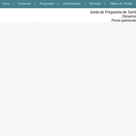
Início
|
Autarcas
|
Freguesia
|
Informações
|
Notícias
|
Mapa do Portal
Junta de Freguesia de Sant
Desenvo
Portal optimiza