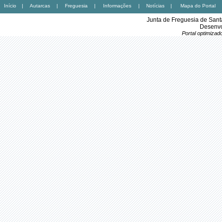
Início
|
Autarcas
|
Freguesia
|
Informações
|
Notícias
|
Mapa do Portal
Junta de Freguesia de Sant
Desenvo
Portal optimiza