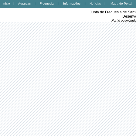
Início
|
Autarcas
|
Freguesia
|
Informações
|
Notícias
|
Mapa do Portal
Junta de Freguesia de Sant
Desenvo
Portal optimiza